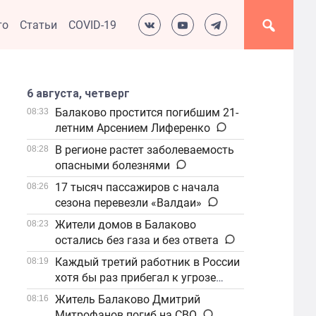
то
Статьи
COVID-19
6 августа, четверг
Балаково простится погибшим 21-
08:33
летним Арсением Лиференко
В регионе растет заболеваемость
08:28
опасными болезнями
17 тысяч пассажиров с начала
08:26
сезона перевезли «Валдаи»
Жители домов в Балаково
08:23
остались без газа и без ответа
Каждый третий работник в России
08:19
хотя бы раз прибегал к угрозе
увольнения
Житель Балаково Дмитрий
08:16
Митрофанов погиб на СВО