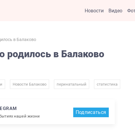
Новости
Видео
Фо
дилось в Балаково
 родилось в Балаково
,
,
,
ти
Новости Балаково
перинатальный
статистика
LEGRAM
Подписаться
обытиях нашей жизни