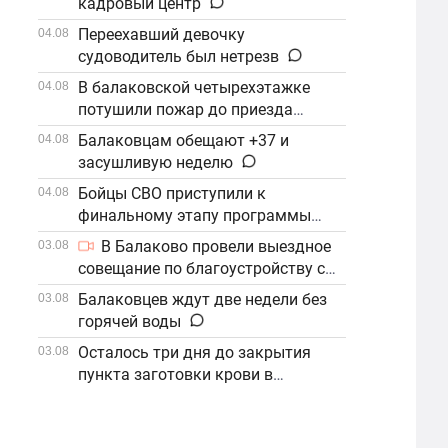
кадровый центр
Переехавший девочку
04.08
судоводитель был нетрезв
В балаковской четырехэтажке
04.08
потушили пожар до приезда
огнеборцев
Балаковцам обещают +37 и
04.08
засушливую неделю
Бойцы СВО приступили к
04.08
финальному этапу программы
«Наши Герои»
В Балаково провели выездное
03.08
совещание по благоустройству с
участием компании «ФосАгро»
Балаковцев ждут две недели без
03.08
горячей воды
Осталось три дня до закрытия
03.08
пункта заготовки крови в
Балаково