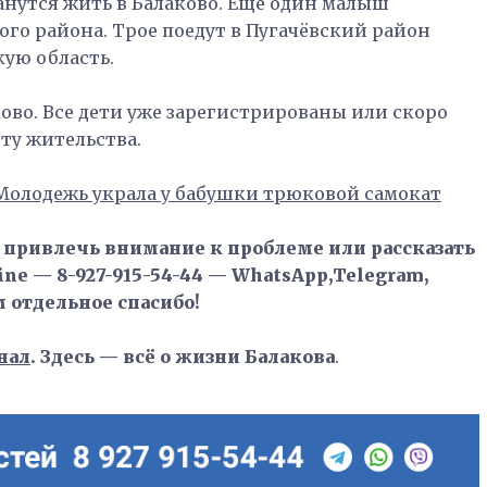
анутся жить в Балаково. Ещё один малыш
ого района. Трое поедут в Пугачёвский район
кую область.
ково. Все дети уже зарегистрированы или скоро
сту жительства.
Молодежь украла у бабушки трюковой самокат
, привлечь внимание к проблеме или рассказать
ne — 8-927-915-54-44 — WhatsApp,Telegram,
м отдельное спасибо!
нал
. Здесь — всё о жизни Балакова
.