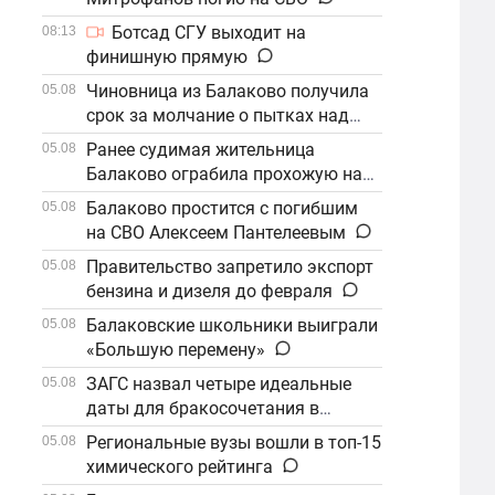
Ботсад СГУ выходит на
08:13
финишную прямую
Чиновница из Балаково получила
05.08
срок за молчание о пытках над
детьми
Ранее судимая жительница
05.08
Балаково ограбила прохожую на
улице
Балаково простится с погибшим
05.08
на СВО Алексеем Пантелеевым
Правительство запретило экспорт
05.08
бензина и дизеля до февраля
Балаковские школьники выиграли
05.08
«Большую перемену»
ЗАГС назвал четыре идеальные
05.08
даты для бракосочетания в
сентябре
Региональные вузы вошли в топ-15
05.08
химического рейтинга