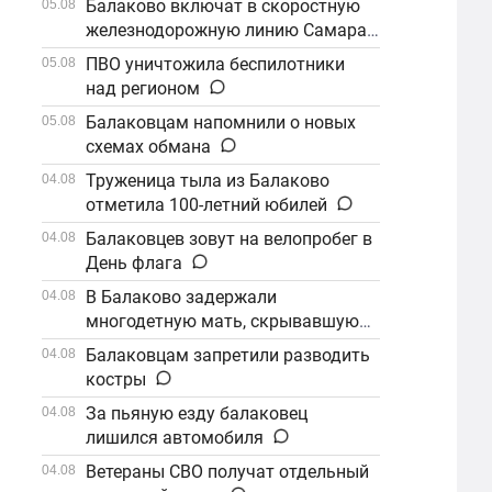
Балаково включат в скоростную
05.08
железнодорожную линию Самара–
Саратов
ПВО уничтожила беспилотники
05.08
над регионом
Балаковцам напомнили о новых
05.08
схемах обмана
Труженица тыла из Балаково
04.08
отметила 100-летний юбилей
Балаковцев зовут на велопробег в
04.08
День флага
В Балаково задержали
04.08
многодетную мать, скрывавшуюся
от алиментов
Балаковцам запретили разводить
04.08
костры
За пьяную езду балаковец
04.08
лишился автомобиля
Ветераны СВО получат отдельный
04.08