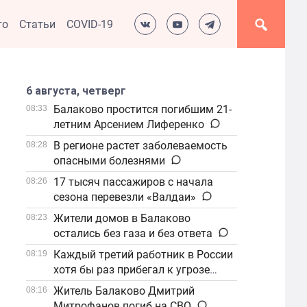
то
Статьи
COVID-19
6 августа, четверг
Балаково простится погибшим 21-
08:33
летним Арсением Лиференко
В регионе растет заболеваемость
08:28
опасными болезнями
17 тысяч пассажиров с начала
08:26
сезона перевезли «Валдаи»
Жители домов в Балаково
08:23
остались без газа и без ответа
Каждый третий работник в России
08:19
хотя бы раз прибегал к угрозе
увольнения
Житель Балаково Дмитрий
08:16
Митрофанов погиб на СВО