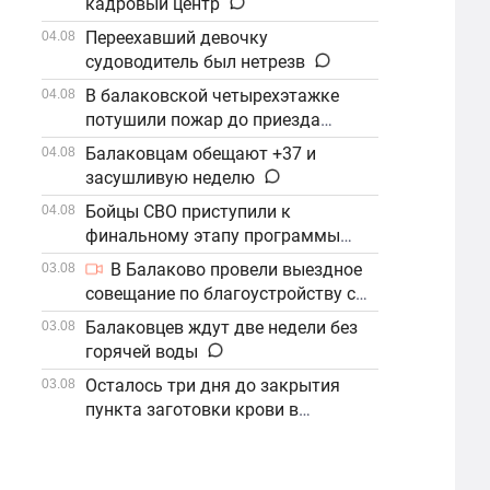
кадровый центр
Переехавший девочку
04.08
судоводитель был нетрезв
В балаковской четырехэтажке
04.08
потушили пожар до приезда
огнеборцев
Балаковцам обещают +37 и
04.08
засушливую неделю
Бойцы СВО приступили к
04.08
финальному этапу программы
«Наши Герои»
В Балаково провели выездное
03.08
совещание по благоустройству с
участием компании «ФосАгро»
Балаковцев ждут две недели без
03.08
горячей воды
Осталось три дня до закрытия
03.08
пункта заготовки крови в
Балаково