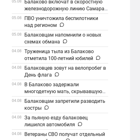
Балаково включат в скоростную
05.08
железнодорожную линию Самара–
Саратов
ПВО уничтожила беспилотники
05.08
над регионом
Балаковцам напомнили о новых
05.08
схемах обмана
Труженица тыла из Балаково
04.08
отметила 100-летний юбилей
Балаковцев зовут на велопробег в
04.08
День флага
В Балаково задержали
04.08
многодетную мать, скрывавшуюся
от алиментов
Балаковцам запретили разводить
04.08
костры
За пьяную езду балаковец
04.08
лишился автомобиля
Ветераны СВО получат отдельный
04.08