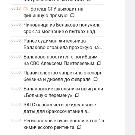
Ботсад СГУ выходит на
08:13
финишную прямую
Чиновница из Балаково получила
05.08
срок за молчание о пытках над
детьми
Ранее судимая жительница
05.08
Балаково ограбила прохожую на
улице
Балаково простится с погибшим
05.08
на СВО Алексеем Пантелеевым
Правительство запретило экспорт
05.08
бензина и дизеля до февраля
Балаковские школьники выиграли
05.08
«Большую перемену»
ЗАГС назвал четыре идеальные
05.08
даты для бракосочетания в
сентябре
Региональные вузы вошли в топ-15
05.08
химического рейтинга