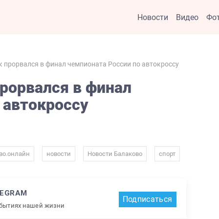
Новости
Видео
Фо
 прорвался в финал чемпионата России по автокроссу
рорвался в финал
 автокроссу
,
,
,
во.онлайн
новости
Новости Балаково
спорт
LEGRAM
Подписаться
обытиях нашей жизни