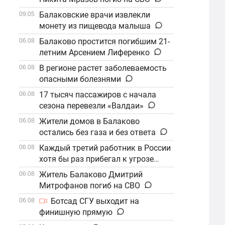
Балаковские врачи извлекли
09:05
монету из пищевода малыша
Балаково простится погибшим 21-
06.08
летним Арсением Лиференко
В регионе растет заболеваемость
06.08
опасными болезнями
17 тысяч пассажиров с начала
06.08
сезона перевезли «Валдаи»
Жители домов в Балаково
06.08
остались без газа и без ответа
Каждый третий работник в России
06.08
хотя бы раз прибегал к угрозе
увольнения
Житель Балаково Дмитрий
06.08
Митрофанов погиб на СВО
Ботсад СГУ выходит на
06.08
финишную прямую