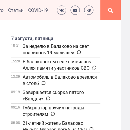
то
Статьи
COVID-19
7 августа, пятница
За неделю в Балаково на свет
15:31
появилось 19 малышей
В балаковском селе появилась
15:28
Аллея памяти участников СВО
Автомобиль в Балаково врезался
13:39
в столб
Завершается сборка пятого
09:19
«Валдая»
Губернатор вручил награды
09:16
строителям
21-летний житель Балаково
09:08
Никита Мразов погиб на СВО