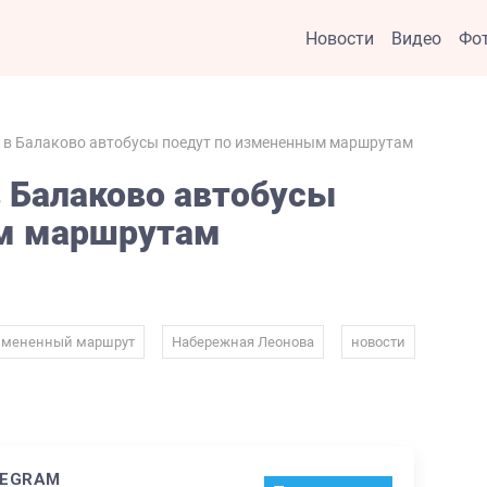
Новости
Видео
Фо
г в Балаково автобусы поедут по измененным маршрутам
в Балаково автобусы
ым маршрутам
,
,
,
змененный маршрут
Набережная Леонова
новости
LEGRAM