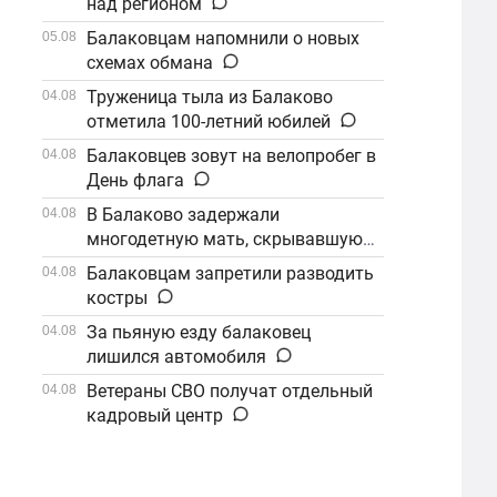
над регионом
Балаковцам напомнили о новых
05.08
схемах обмана
Труженица тыла из Балаково
04.08
отметила 100-летний юбилей
Балаковцев зовут на велопробег в
04.08
День флага
В Балаково задержали
04.08
многодетную мать, скрывавшуюся
от алиментов
Балаковцам запретили разводить
04.08
костры
За пьяную езду балаковец
04.08
лишился автомобиля
Ветераны СВО получат отдельный
04.08
кадровый центр