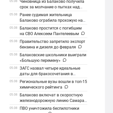
Чиновница из Балаково получила
05.08
срок за молчание о пытках над
детьми
Ранее судимая жительница
05.08
Балаково ограбила прохожую на
улице
Балаково простится с погибшим
05.08
на СВО Алексеем Пантелеевым
Правительство запретило экспорт
05.08
бензина и дизеля до февраля
Балаковские школьники выиграли
05.08
«Большую перемену»
ЗАГС назвал четыре идеальные
05.08
даты для бракосочетания в
сентябре
Региональные вузы вошли в топ-15
05.08
химического рейтинга
Балаково включат в скоростную
05.08
железнодорожную линию Самара–
Саратов
ПВО уничтожила беспилотники
05.08