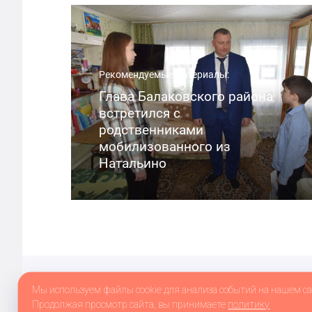
Рекомендуемые материалы:
Глава Балаковского района
встретился с
родственниками
мобилизованного из
Натальино
Сетевое издание balakovo.online зарегистрировано в Фе
Мы используем файлы cookie для анализа событий на нашем са
информационных технологий и массовых коммуникаций 
Продолжая просмотр сайта, вы принимаете
политику