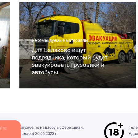
Рекомендуемые материалы:
Для Балаково ищут
подрядчика, который будет
эвакуировать грузовики и
автобусы
деральной службе по надзору в сфере связи,
Теле
йте.
(Роскомнадзор) 30.06.2022 г.
Адре