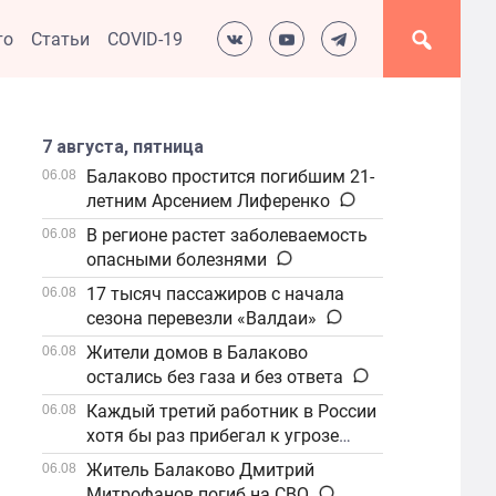
то
Статьи
COVID-19
7 августа, пятница
Балаково простится погибшим 21-
06.08
летним Арсением Лиференко
В регионе растет заболеваемость
06.08
опасными болезнями
17 тысяч пассажиров с начала
06.08
сезона перевезли «Валдаи»
Жители домов в Балаково
06.08
остались без газа и без ответа
Каждый третий работник в России
06.08
хотя бы раз прибегал к угрозе
увольнения
Житель Балаково Дмитрий
06.08
Митрофанов погиб на СВО