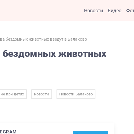
Новости
Видео
Фо
ва бездомных животных введут в Балаково
а бездомных животных
,
,
,
не при детях
новости
Новости Балаково
LEGRAM