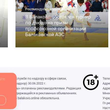
Рекомендуемые материалы:
В Балаково состоялся турнир
по дзюдо на призы
профсоюзной организации
Балаковской АЭС
деральной службе по надзору в сфере связи,
Теле
йте.
(Роскомнадзор) 30.06.2022 г.
Адре
ры», «Выборы» оплачены рекламодателями. Редакция
Адре
формации, содержащейся в рекламных объявлениях.
Мнен
сылка на balakovo.online обязательна.
Учре
Гл.р
Наст