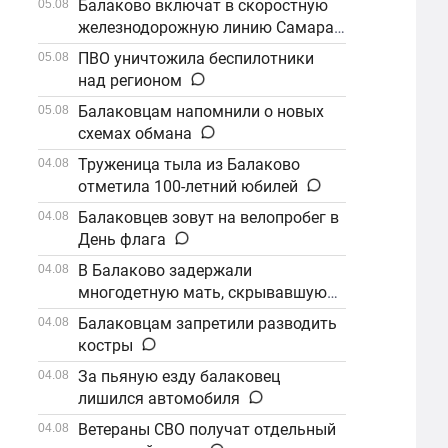
Балаково включат в скоростную
05.08
железнодорожную линию Самара–
Саратов
ПВО уничтожила беспилотники
05.08
над регионом
Балаковцам напомнили о новых
05.08
схемах обмана
Труженица тыла из Балаково
04.08
отметила 100-летний юбилей
Балаковцев зовут на велопробег в
04.08
День флага
В Балаково задержали
04.08
многодетную мать, скрывавшуюся
от алиментов
Балаковцам запретили разводить
04.08
костры
За пьяную езду балаковец
04.08
лишился автомобиля
Ветераны СВО получат отдельный
04.08