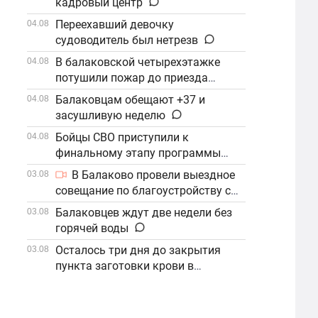
кадровый центр
Переехавший девочку
04.08
судоводитель был нетрезв
В балаковской четырехэтажке
04.08
потушили пожар до приезда
огнеборцев
Балаковцам обещают +37 и
04.08
засушливую неделю
Бойцы СВО приступили к
04.08
финальному этапу программы
«Наши Герои»
В Балаково провели выездное
03.08
совещание по благоустройству с
участием компании «ФосАгро»
Балаковцев ждут две недели без
03.08
горячей воды
Осталось три дня до закрытия
03.08
пункта заготовки крови в
Балаково