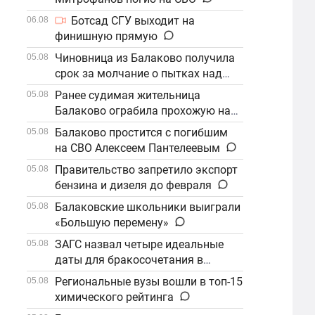
Ботсад СГУ выходит на
06.08
финишную прямую
Чиновница из Балаково получила
05.08
срок за молчание о пытках над
детьми
Ранее судимая жительница
05.08
Балаково ограбила прохожую на
улице
Балаково простится с погибшим
05.08
на СВО Алексеем Пантелеевым
Правительство запретило экспорт
05.08
бензина и дизеля до февраля
Балаковские школьники выиграли
05.08
«Большую перемену»
ЗАГС назвал четыре идеальные
05.08
даты для бракосочетания в
сентябре
Региональные вузы вошли в топ-15
05.08
химического рейтинга