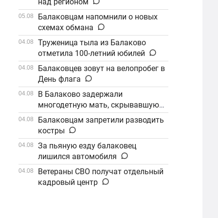
над регионом
Балаковцам напомнили о новых
05.08
схемах обмана
Труженица тыла из Балаково
04.08
отметила 100-летний юбилей
Балаковцев зовут на велопробег в
04.08
День флага
В Балаково задержали
04.08
многодетную мать, скрывавшуюся
от алиментов
Балаковцам запретили разводить
04.08
костры
За пьяную езду балаковец
04.08
лишился автомобиля
Ветераны СВО получат отдельный
04.08
кадровый центр