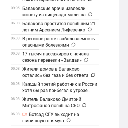
Балаковские врачи извлекли
09:05
монету из пищевода малыша
Балаково простится погибшим 21-
06.08
летним Арсением Лиференко
В регионе растет заболеваемость
06.08
опасными болезнями
17 тысяч пассажиров с начала
06.08
сезона перевезли «Валдаи»
Жители домов в Балаково
06.08
остались без газа и без ответа
Каждый третий работник в России
06.08
хотя бы раз прибегал к угрозе
увольнения
Житель Балаково Дмитрий
06.08
Митрофанов погиб на СВО
Ботсад СГУ выходит на
06.08
финишную прямую