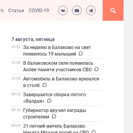
то
Статьи
COVID-19
7 августа, пятница
За неделю в Балаково на свет
15:31
появилось 19 малышей
В балаковском селе появилась
15:28
Аллея памяти участников СВО
Автомобиль в Балаково врезался
13:39
в столб
Завершается сборка пятого
09:19
«Валдая»
Губернатор вручил награды
09:16
строителям
21-летний житель Балаково
09:08
Никита Мразов погиб на СВО