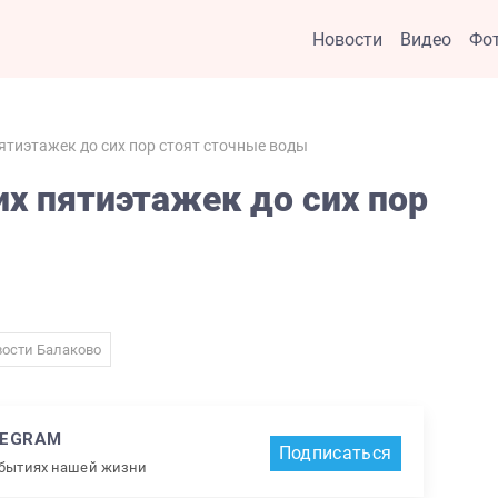
Новости
Видео
Фо
ятиэтажек до сих пор стоят сточные воды
их пятиэтажек до сих пор
ости Балаково
LEGRAM
Подписаться
обытиях нашей жизни