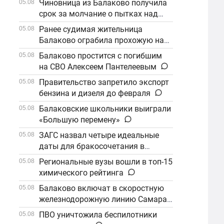
Чиновница из Балаково получила
05.08
срок за молчание о пытках над
детьми
Ранее судимая жительница
05.08
Балаково ограбила прохожую на
улице
Балаково простится с погибшим
05.08
на СВО Алексеем Пантелеевым
Правительство запретило экспорт
05.08
бензина и дизеля до февраля
Балаковские школьники выиграли
05.08
«Большую перемену»
ЗАГС назвал четыре идеальные
05.08
даты для бракосочетания в
сентябре
Региональные вузы вошли в топ-15
05.08
химического рейтинга
Балаково включат в скоростную
05.08
железнодорожную линию Самара–
Саратов
ПВО уничтожила беспилотники
05.08