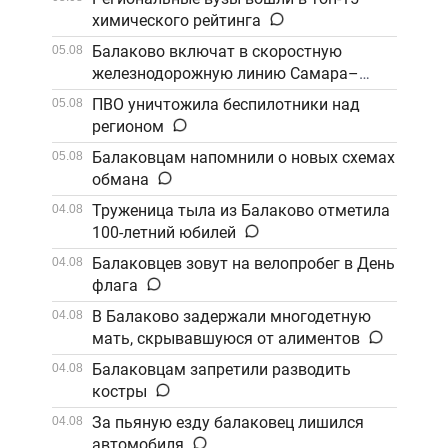
химического рейтинга
Балаково включат в скоростную
05.08
железнодорожную линию Самара–
Саратов
ПВО уничтожила беспилотники над
05.08
регионом
Балаковцам напомнили о новых схемах
05.08
обмана
Труженица тыла из Балаково отметила
04.08
100-летний юбилей
Балаковцев зовут на велопробег в День
04.08
флага
В Балаково задержали многодетную
04.08
мать, скрывавшуюся от алиментов
Балаковцам запретили разводить
04.08
костры
За пьяную езду балаковец лишился
04.08
автомобиля