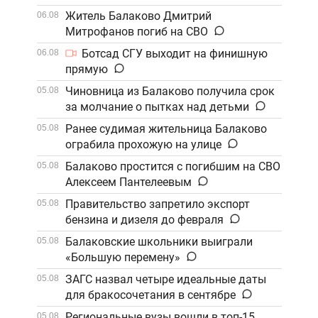
Житель Балаково Дмитрий
06.08
Митрофанов погиб на СВО
Ботсад СГУ выходит на финишную
06.08
прямую
Чиновница из Балаково получила срок
05.08
за молчание о пытках над детьми
Ранее судимая жительница Балаково
05.08
ограбила прохожую на улице
Балаково простится с погибшим на СВО
05.08
Алексеем Пантелеевым
Правительство запретило экспорт
05.08
бензина и дизеля до февраля
Балаковские школьники выиграли
05.08
«Большую перемену»
ЗАГС назвал четыре идеальные даты
05.08
для бракосочетания в сентябре
Региональные вузы вошли в топ-15
05.08