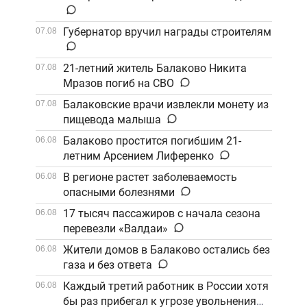
Губернатор вручил награды строителям
07.08
21-летний житель Балаково Никита
07.08
Мразов погиб на СВО
Балаковские врачи извлекли монету из
07.08
пищевода малыша
Балаково простится погибшим 21-
06.08
летним Арсением Лиференко
В регионе растет заболеваемость
06.08
опасными болезнями
17 тысяч пассажиров с начала сезона
06.08
перевезли «Валдаи»
Жители домов в Балаково остались без
06.08
газа и без ответа
Каждый третий работник в России хотя
06.08
бы раз прибегал к угрозе увольнения