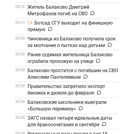
Житель Балаково Дмитрий
08:16
Митрофанов погиб на СВО
Ботсад СГУ выходит на финишную
08:13
прямую
Чиновница из Балаково получила срок
05.08
за молчание о пытках над детьми
Ранее судимая жительница Балаково
05.08
ограбила прохожую на улице
Балаково простится с погибшим на СВО
05.08
Алексеем Пантелеевым
Правительство запретило экспорт
05.08
бензина и дизеля до февраля
Балаковские школьники выиграли
05.08
«Большую перемену»
ЗАГС назвал четыре идеальные даты
05.08
для бракосочетания в сентябре
Региональные вузы вошли в топ-15
05.08