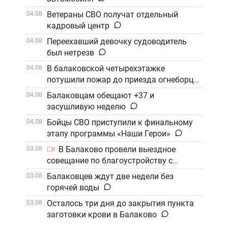
Ветераны СВО получат отдельный
04.08
кадровый центр
Переехавший девочку судоводитель
04.08
был нетрезв
В балаковской четырехэтажке
04.08
потушили пожар до приезда огнеборцев
Балаковцам обещают +37 и
04.08
засушливую неделю
Бойцы СВО приступили к финальному
04.08
этапу программы «Наши Герои»
В Балаково провели выездное
03.08
совещание по благоустройству с
участием компании «ФосАгро»
Балаковцев ждут две недели без
03.08
горячей воды
Осталось три дня до закрытия пункта
03.08
заготовки крови в Балаково