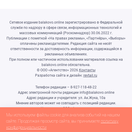
Сетевое издание balakovo.online зарегистрировано в Федеральной
службе по надзору в сфере связи, информационных технологий и
массовых коммуникаций (Роскомнадзор) 30.06.2022 г.
Публикации с пометкой «На правах рекламы», «Партнёры», «Выборы»
оплачены рекламодателями. Редакция сайта не несёт
ответственности за достоверность информации, содержащейся в
рекламных объявлениях.
При полном или частичном использовании материалов ссылка на
balakovo.online обязательна.
© ООО «Агентство»
2026
Контакты
Разработка сайта и дизайн:
revtail.ru
Телефон редакции – 8-927-118-48-22
Адрес электронной почты редакции info@balakovo.online
Адрес редакции и учредителя: ул. Ак.Жука, 10а
Мнение авторов может не совпадать с позицией редакции.
Учредитель: ООО «Агентство»
Гл.редактор Ивлиева Н.Н.
Мы используем файлы cookie для анализа событий на нашем
Настоящий ресурс может содержать материалы 18+
сайте. Продолжая просмотр сайта, вы принимаете
политику
конфиденциальности