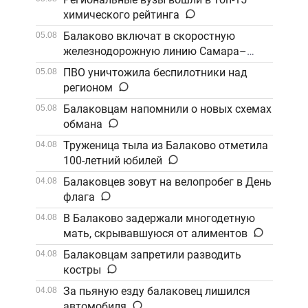
химического рейтинга
Балаково включат в скоростную
05.08
железнодорожную линию Самара–
Саратов
ПВО уничтожила беспилотники над
05.08
регионом
Балаковцам напомнили о новых схемах
05.08
обмана
Труженица тыла из Балаково отметила
04.08
100-летний юбилей
Балаковцев зовут на велопробег в День
04.08
флага
В Балаково задержали многодетную
04.08
мать, скрывавшуюся от алиментов
Балаковцам запретили разводить
04.08
костры
За пьяную езду балаковец лишился
04.08
автомобиля