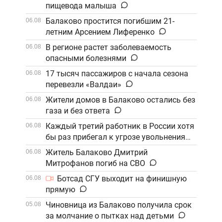
пищевода малыша
Балаково простится погибшим 21-
06.08
летним Арсением Лиференко
В регионе растет заболеваемость
06.08
опасными болезнями
17 тысяч пассажиров с начала сезона
06.08
перевезли «Валдаи»
Жители домов в Балаково остались без
06.08
газа и без ответа
Каждый третий работник в России хотя
06.08
бы раз прибегал к угрозе увольнения
Житель Балаково Дмитрий
06.08
Митрофанов погиб на СВО
Ботсад СГУ выходит на финишную
06.08
прямую
Чиновница из Балаково получила срок
05.08
за молчание о пытках над детьми