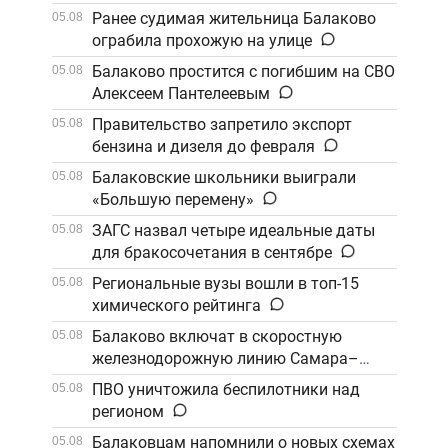
Ранее судимая жительница Балаково
05.08
ограбила прохожую на улице
Балаково простится с погибшим на СВО
05.08
Алексеем Пантелеевым
Правительство запретило экспорт
05.08
бензина и дизеля до февраля
Балаковские школьники выиграли
05.08
«Большую перемену»
ЗАГС назвал четыре идеальные даты
05.08
для бракосочетания в сентябре
Региональные вузы вошли в топ-15
05.08
химического рейтинга
Балаково включат в скоростную
05.08
железнодорожную линию Самара–
Саратов
ПВО уничтожила беспилотники над
05.08
регионом
Балаковцам напомнили о новых схемах
05.08