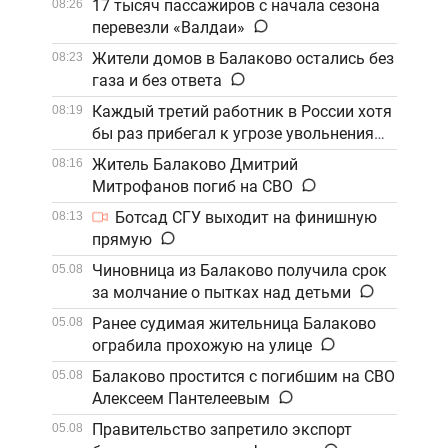
17 тысяч пассажиров с начала сезона
08:26
перевезли «Валдаи»
Жители домов в Балаково остались без
08:23
газа и без ответа
Каждый третий работник в России хотя
08:19
бы раз прибегал к угрозе увольнения
Житель Балаково Дмитрий
08:16
Митрофанов погиб на СВО
Ботсад СГУ выходит на финишную
08:13
прямую
Чиновница из Балаково получила срок
05.08
за молчание о пытках над детьми
Ранее судимая жительница Балаково
05.08
ограбила прохожую на улице
Балаково простится с погибшим на СВО
05.08
Алексеем Пантелеевым
Правительство запретило экспорт
05.08