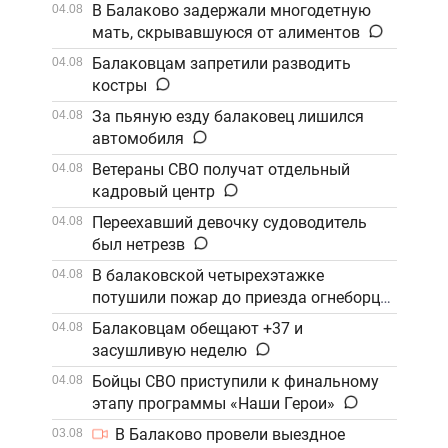
В Балаково задержали многодетную
04.08
мать, скрывавшуюся от алиментов
Балаковцам запретили разводить
04.08
костры
За пьяную езду балаковец лишился
04.08
автомобиля
Ветераны СВО получат отдельный
04.08
кадровый центр
Переехавший девочку судоводитель
04.08
был нетрезв
В балаковской четырехэтажке
04.08
потушили пожар до приезда огнеборцев
Балаковцам обещают +37 и
04.08
засушливую неделю
Бойцы СВО приступили к финальному
04.08
этапу программы «Наши Герои»
В Балаково провели выездное
03.08