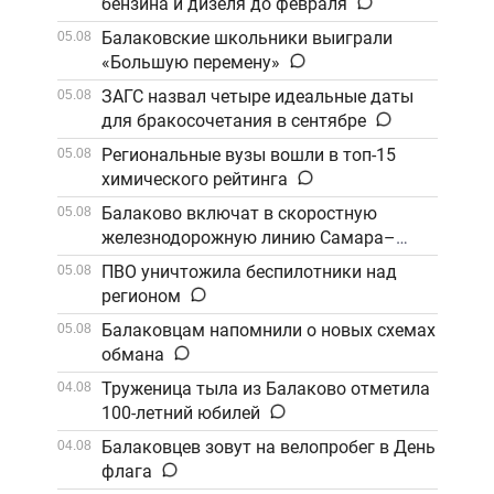
бензина и дизеля до февраля
Балаковские школьники выиграли
05.08
«Большую перемену»
ЗАГС назвал четыре идеальные даты
05.08
для бракосочетания в сентябре
Региональные вузы вошли в топ-15
05.08
химического рейтинга
Балаково включат в скоростную
05.08
железнодорожную линию Самара–
Саратов
ПВО уничтожила беспилотники над
05.08
регионом
Балаковцам напомнили о новых схемах
05.08
обмана
Труженица тыла из Балаково отметила
04.08
100-летний юбилей
Балаковцев зовут на велопробег в День
04.08
флага