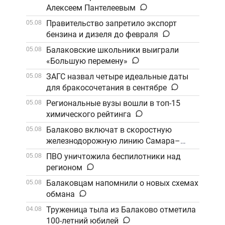
Алексеем Пантелеевым
Правительство запретило экспорт
05.08
бензина и дизеля до февраля
Балаковские школьники выиграли
05.08
«Большую перемену»
ЗАГС назвал четыре идеальные даты
05.08
для бракосочетания в сентябре
Региональные вузы вошли в топ-15
05.08
химического рейтинга
Балаково включат в скоростную
05.08
железнодорожную линию Самара–
Саратов
ПВО уничтожила беспилотники над
05.08
регионом
Балаковцам напомнили о новых схемах
05.08
обмана
Труженица тыла из Балаково отметила
04.08
100-летний юбилей