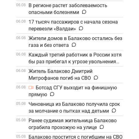
В регионе растет заболеваемость
06.08
опасными болезнями
17 тысяч пассажиров с начала сезона
06.08
перевезли «Валдаи»
Жители домов в Балаково остались без
06.08
газа и без ответа
Каждый третий работник в России хотя
06.08
бы раз прибегал к угрозе увольнения
Житель Балаково Дмитрий
06.08
Митрофанов погиб на СВО
Ботсад СГУ выходит на финишную
06.08
прямую
Чиновница из Балаково получила срок
05.08
за молчание о пытках над детьми
Ранее судимая жительница Балаково
05.08
ограбила прохожую на улице
Балаково простится с погибшим на СВО
05.08