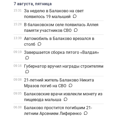
7 августа, пятница
За неделю в Балаково на свет
15:31
появилось 19 малышей
В балаковском селе появилась Аллея
15:28
памяти участников СВО
Автомобиль в Балаково врезался в
13:39
столб
Завершается сборка пятого «Валдая»
09:19
Губернатор вручил награды строителям
09:16
21-летний житель Балаково Никита
09:08
Мразов погиб на СВО
Балаковские врачи извлекли монету из
09:05
пищевода малыша
Балаково простится погибшим 21-
06.08
летним Арсением Лиференко