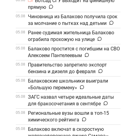
Ботсад СГУ выходит на финишную
06.08
прямую
Чиновница из Балаково получила срок
05.08
за молчание о пытках над детьми
Ранее судимая жительница Балаково
05.08
ограбила прохожую на улице
Балаково простится с погибшим на СВО
05.08
Алексеем Пантелеевым
Правительство запретило экспорт
05.08
бензина и дизеля до февраля
Балаковские школьники выиграли
05.08
«Большую перемену»
ЗАГС назвал четыре идеальные даты
05.08
для бракосочетания в сентябре
Региональные вузы вошли в топ-15
05.08
химического рейтинга
Балаково включат в скоростную
05.08
железнодорожную линию Самара–