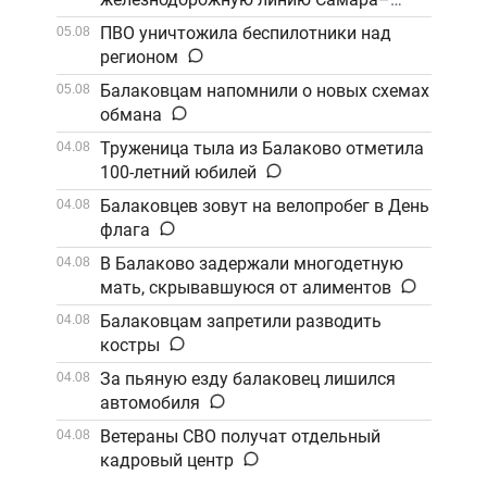
Саратов
ПВО уничтожила беспилотники над
05.08
регионом
Балаковцам напомнили о новых схемах
05.08
обмана
Труженица тыла из Балаково отметила
04.08
100-летний юбилей
Балаковцев зовут на велопробег в День
04.08
флага
В Балаково задержали многодетную
04.08
мать, скрывавшуюся от алиментов
Балаковцам запретили разводить
04.08
костры
За пьяную езду балаковец лишился
04.08
автомобиля
Ветераны СВО получат отдельный
04.08
кадровый центр