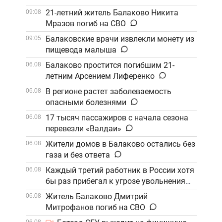
21-летний житель Балаково Никита
09:08
Мразов погиб на СВО
Балаковские врачи извлекли монету из
09:05
пищевода малыша
Балаково простится погибшим 21-
06.08
летним Арсением Лиференко
В регионе растет заболеваемость
06.08
опасными болезнями
17 тысяч пассажиров с начала сезона
06.08
перевезли «Валдаи»
Жители домов в Балаково остались без
06.08
газа и без ответа
Каждый третий работник в России хотя
06.08
бы раз прибегал к угрозе увольнения
Житель Балаково Дмитрий
06.08
Митрофанов погиб на СВО