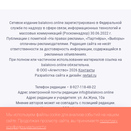
Сетевое издание balakovo.online зарегистрировано в Федеральной
службе по надзору в сфере связи, информационных технологий и
массовых коммуникаций (Роскомнадзор) 30.06.2022 г.
Публикации с пометкой «На правах рекламы», «Партнёры», «Выборы»
оплачены рекламодателями. Редакция сайта не несёт
ответственности за достоверность информации, содержащейся в
рекламных объявлениях.
При полном или частичном использовании материалов ссылка на
balakovo.online обязательна.
© ООО «Агентство»
2026
Контакты
Разработка сайта и дизайн:
revtail.ru
Телефон редакции – 8-927-118-48-22
Адрес электронной почты редакции info@balakovo.online
Адрес редакции и учредителя: ул. Ак.Жука, 10а
Мнение авторов может не совпадать с позицией редакции.
Учредитель: ООО «Агентство»
Гл.редактор Ивлиева Н.Н.
Мы используем файлы cookie для анализа событий на нашем
Настоящий ресурс может содержать материалы 18+
сайте. Продолжая просмотр сайта, вы принимаете
политику
конфиденциальности