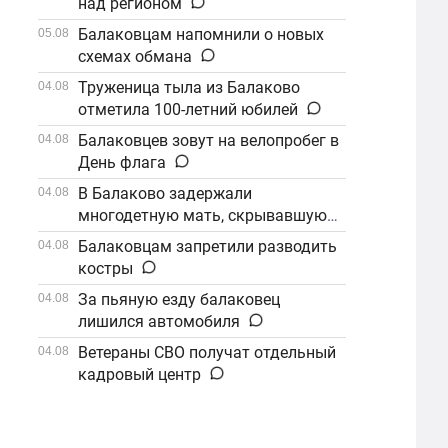
над регионом
Балаковцам напомнили о новых
05.08
схемах обмана
Труженица тыла из Балаково
04.08
отметила 100-летний юбилей
Балаковцев зовут на велопробег в
04.08
День флага
В Балаково задержали
04.08
многодетную мать, скрывавшуюся
от алиментов
Балаковцам запретили разводить
04.08
костры
За пьяную езду балаковец
04.08
лишился автомобиля
Ветераны СВО получат отдельный
04.08
кадровый центр