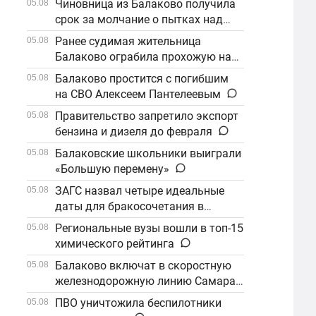
Чиновница из Балаково получила
05.08
срок за молчание о пытках над
детьми
Ранее судимая жительница
05.08
Балаково ограбила прохожую на
улице
Балаково простится с погибшим
05.08
на СВО Алексеем Пантелеевым
Правительство запретило экспорт
05.08
бензина и дизеля до февраля
Балаковские школьники выиграли
05.08
«Большую перемену»
ЗАГС назвал четыре идеальные
05.08
даты для бракосочетания в
сентябре
Региональные вузы вошли в топ-15
05.08
химического рейтинга
Балаково включат в скоростную
05.08
железнодорожную линию Самара–
Саратов
ПВО уничтожила беспилотники
05.08