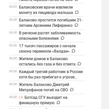
Балаковские врачи извлекли
09:05
монету из пищевода малыша
Балаково простится погибшим 21-
06.08
летним Арсением Лиференко
В регионе растет заболеваемость
06.08
опасными болезнями
17 тысяч пассажиров с начала
06.08
сезона перевезли «Валдаи»
Жители домов в Балаково
06.08
остались без газа и без ответа
Каждый третий работник в России
06.08
хотя бы раз прибегал к угрозе
увольнения
Житель Балаково Дмитрий
06.08
Митрофанов погиб на СВО
Ботсад СГУ выходит на
06.08
финишную прямую