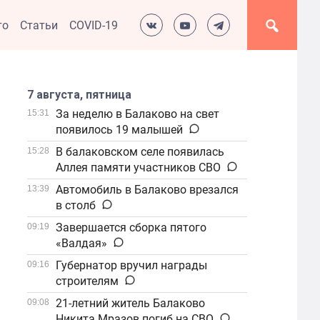
то
Статьи
COVID-19
7 августа, пятница
За неделю в Балаково на свет
15:31
появилось 19 малышей
В балаковском селе появилась
15:28
Аллея памяти участников СВО
Автомобиль в Балаково врезался
13:39
в столб
Завершается сборка пятого
09:19
«Валдая»
Губернатор вручил награды
09:16
строителям
21-летний житель Балаково
09:08
Никита Мразов погиб на СВО