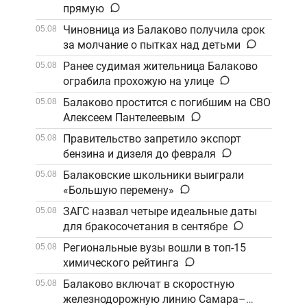
прямую
Чиновница из Балаково получила срок
05.08
за молчание о пытках над детьми
Ранее судимая жительница Балаково
05.08
ограбила прохожую на улице
Балаково простится с погибшим на СВО
05.08
Алексеем Пантелеевым
Правительство запретило экспорт
05.08
бензина и дизеля до февраля
Балаковские школьники выиграли
05.08
«Большую перемену»
ЗАГС назвал четыре идеальные даты
05.08
для бракосочетания в сентябре
Региональные вузы вошли в топ-15
05.08
химического рейтинга
Балаково включат в скоростную
05.08
железнодорожную линию Самара–