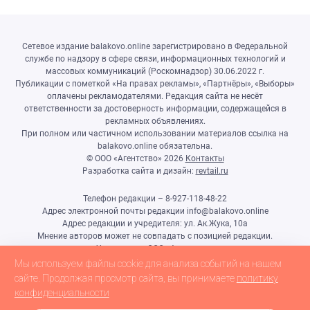
Сетевое издание balakovo.online зарегистрировано в Федеральной
службе по надзору в сфере связи, информационных технологий и
массовых коммуникаций (Роскомнадзор) 30.06.2022 г.
Публикации с пометкой «На правах рекламы», «Партнёры», «Выборы»
оплачены рекламодателями. Редакция сайта не несёт
ответственности за достоверность информации, содержащейся в
рекламных объявлениях.
При полном или частичном использовании материалов ссылка на
balakovo.online обязательна.
© ООО «Агентство»
2026
Контакты
Разработка сайта и дизайн:
revtail.ru
Телефон редакции – 8-927-118-48-22
Адрес электронной почты редакции info@balakovo.online
Адрес редакции и учредителя: ул. Ак.Жука, 10а
Мнение авторов может не совпадать с позицией редакции.
Учредитель: ООО «Агентство»
Гл.редактор Ивлиева Н.Н.
Мы используем файлы cookie для анализа событий на нашем
Настоящий ресурс может содержать материалы 18+
сайте. Продолжая просмотр сайта, вы принимаете
политику
конфиденциальности