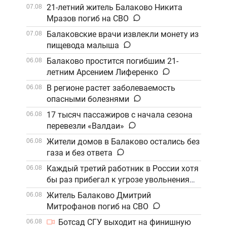
21-летний житель Балаково Никита
07.08
Мразов погиб на СВО
Балаковские врачи извлекли монету из
07.08
пищевода малыша
Балаково простится погибшим 21-
06.08
летним Арсением Лиференко
В регионе растет заболеваемость
06.08
опасными болезнями
17 тысяч пассажиров с начала сезона
06.08
перевезли «Валдаи»
Жители домов в Балаково остались без
06.08
газа и без ответа
Каждый третий работник в России хотя
06.08
бы раз прибегал к угрозе увольнения
Житель Балаково Дмитрий
06.08
Митрофанов погиб на СВО
Ботсад СГУ выходит на финишную
06.08