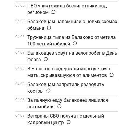
Саратов
ПВО уничтожила беспилотники над
05.08
регионом
Балаковцам напомнили о новых схемах
05.08
обмана
Труженица тыла из Балаково отметила
04.08
100-летний юбилей
Балаковцев зовут на велопробег в День
04.08
флага
В Балаково задержали многодетную
04.08
мать, скрывавшуюся от алиментов
Балаковцам запретили разводить
04.08
костры
За пьяную езду балаковец лишился
04.08
автомобиля
Ветераны СВО получат отдельный
04.08
кадровый центр