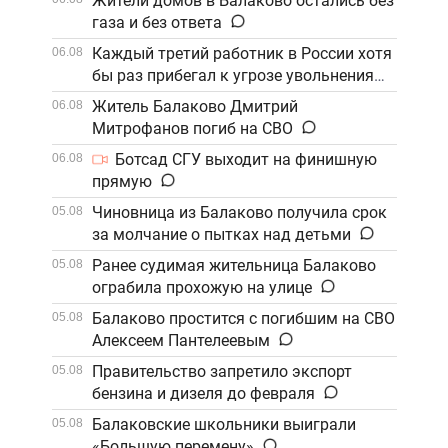
Жители домов в Балаково остались без
газа и без ответа
Каждый третий работник в России хотя
06.08
бы раз прибегал к угрозе увольнения
Житель Балаково Дмитрий
06.08
Митрофанов погиб на СВО
Ботсад СГУ выходит на финишную
06.08
прямую
Чиновница из Балаково получила срок
05.08
за молчание о пытках над детьми
Ранее судимая жительница Балаково
05.08
ограбила прохожую на улице
Балаково простится с погибшим на СВО
05.08
Алексеем Пантелеевым
Правительство запретило экспорт
05.08
бензина и дизеля до февраля
Балаковские школьники выиграли
05.08
«Большую перемену»