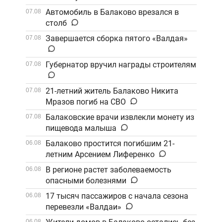
Автомобиль в Балаково врезался в
07.08
столб
Завершается сборка пятого «Валдая»
07.08
Губернатор вручил награды строителям
07.08
21-летний житель Балаково Никита
07.08
Мразов погиб на СВО
Балаковские врачи извлекли монету из
07.08
пищевода малыша
Балаково простится погибшим 21-
06.08
летним Арсением Лиференко
В регионе растет заболеваемость
06.08
опасными болезнями
17 тысяч пассажиров с начала сезона
06.08
перевезли «Валдаи»
06.08