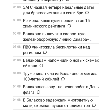
ЗАГС назвал четыре идеальные даты
05.08
для бракосочетания в сентябре
Региональные вузы вошли в топ-15
05.08
химического рейтинга
Балаково включат в скоростную
05.08
железнодорожную линию Самара–
Саратов
ПВО уничтожила беспилотники над
05.08
регионом
Балаковцам напомнили о новых схемах
05.08
обмана
Труженица тыла из Балаково отметила
04.08
100-летний юбилей
Балаковцев зовут на велопробег в День
04.08
флага
В Балаково задержали многодетную
04.08
мать, скрывавшуюся от алиментов