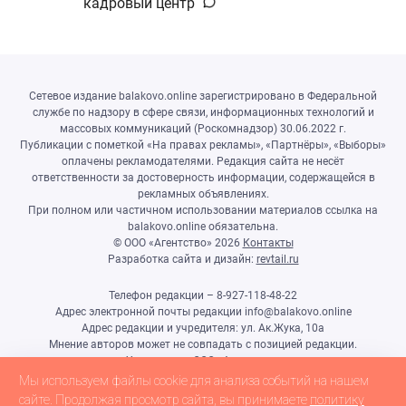
кадровый центр
Сетевое издание balakovo.online зарегистрировано в Федеральной
службе по надзору в сфере связи, информационных технологий и
массовых коммуникаций (Роскомнадзор) 30.06.2022 г.
Публикации с пометкой «На правах рекламы», «Партнёры», «Выборы»
оплачены рекламодателями. Редакция сайта не несёт
ответственности за достоверность информации, содержащейся в
рекламных объявлениях.
При полном или частичном использовании материалов ссылка на
balakovo.online обязательна.
© ООО «Агентство»
2026
Контакты
Разработка сайта и дизайн:
revtail.ru
Телефон редакции – 8-927-118-48-22
Адрес электронной почты редакции info@balakovo.online
Адрес редакции и учредителя: ул. Ак.Жука, 10а
Мнение авторов может не совпадать с позицией редакции.
Учредитель: ООО «Агентство»
Гл.редактор Ивлиева Н.Н.
Мы используем файлы cookie для анализа событий на нашем
Настоящий ресурс может содержать материалы 18+
сайте. Продолжая просмотр сайта, вы принимаете
политику