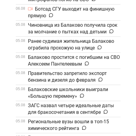
Ботсад СГУ выходит на финишную
06.08
прямую
Чиновница из Балаково получила срок
05.08
за молчание о пытках над детьми
Ранее судимая жительница Балаково
05.08
ограбила прохожую на улице
Балаково простится с погибшим на СВО
05.08
Алексеем Пантелеевым
Правительство запретило экспорт
05.08
бензина и дизеля до февраля
Балаковские школьники выиграли
05.08
«Большую перемену»
ЗАГС назвал четыре идеальные даты
05.08
для бракосочетания в сентябре
Региональные вузы вошли в топ-15
05.08
химического рейтинга