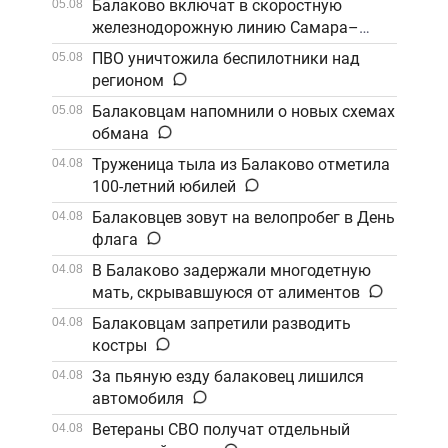
Балаково включат в скоростную
05.08
железнодорожную линию Самара–
Саратов
ПВО уничтожила беспилотники над
05.08
регионом
Балаковцам напомнили о новых схемах
05.08
обмана
Труженица тыла из Балаково отметила
04.08
100-летний юбилей
Балаковцев зовут на велопробег в День
04.08
флага
В Балаково задержали многодетную
04.08
мать, скрывавшуюся от алиментов
Балаковцам запретили разводить
04.08
костры
За пьяную езду балаковец лишился
04.08
автомобиля
Ветераны СВО получат отдельный
04.08