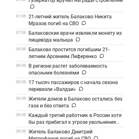
Губернатор вручил награды строителям
21-летний житель Балаково Никита
07.08
Мразов погиб на СВО
Балаковские врачи извлекли монету из
07.08
пищевода малыша
Балаково простится погибшим 21-
06.08
летним Арсением Лиференко
В регионе растет заболеваемость
06.08
опасными болезнями
17 тысяч пассажиров с начала сезона
06.08
перевезли «Валдаи»
Жители домов в Балаково остались без
06.08
газа и без ответа
Каждый третий работник в России хотя
06.08
бы раз прибегал к угрозе увольнения
Житель Балаково Дмитрий
06.08
Митрофанов погиб на СВО