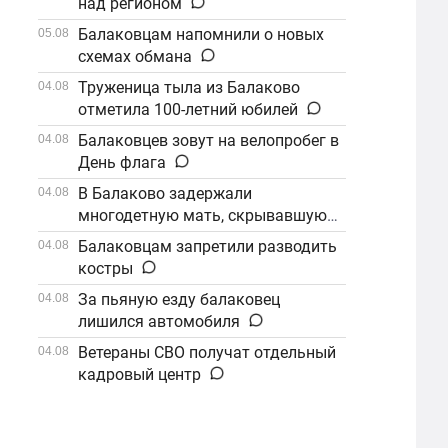
над регионом
Балаковцам напомнили о новых
05.08
схемах обмана
Труженица тыла из Балаково
04.08
отметила 100-летний юбилей
Балаковцев зовут на велопробег в
04.08
День флага
В Балаково задержали
04.08
многодетную мать, скрывавшуюся
от алиментов
Балаковцам запретили разводить
04.08
костры
За пьяную езду балаковец
04.08
лишился автомобиля
Ветераны СВО получат отдельный
04.08
кадровый центр