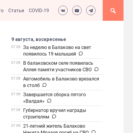
то
Статьи
COVID-19
9 августа, воскресенье
За неделю в Балаково на свет
07.08
появилось 19 малышей
В балаковском селе появилась
07.08
Аллея памяти участников СВО
Автомобиль в Балаково врезался
07.08
в столб
Завершается сборка пятого
07.08
«Валдая»
Губернатор вручил награды
07.08
строителям
21-летний житель Балаково
07.08
Никита Мразов погиб на СВО