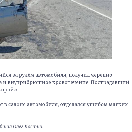
ийся за рулём автомобиля, получил черепно-
га и внутрибрюшное кровотечение. Пострадавший
корой».
ся в салоне автомобиля, отделался ушибом мягких
общил Олег Костин.