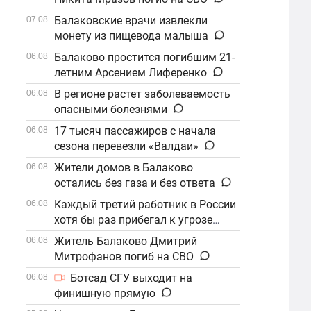
Балаковские врачи извлекли
07.08
монету из пищевода малыша
Балаково простится погибшим 21-
06.08
летним Арсением Лиференко
В регионе растет заболеваемость
06.08
опасными болезнями
17 тысяч пассажиров с начала
06.08
сезона перевезли «Валдаи»
Жители домов в Балаково
06.08
остались без газа и без ответа
Каждый третий работник в России
06.08
хотя бы раз прибегал к угрозе
увольнения
Житель Балаково Дмитрий
06.08
Митрофанов погиб на СВО
Ботсад СГУ выходит на
06.08
финишную прямую