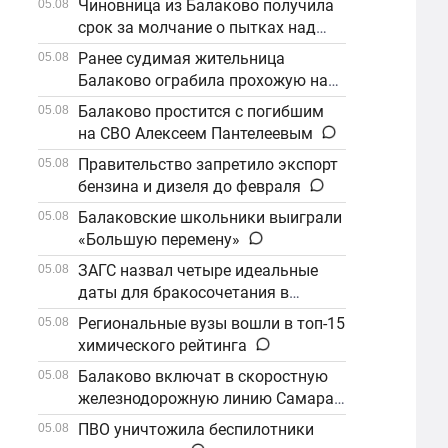
Чиновница из Балаково получила
05.08
срок за молчание о пытках над
детьми
Ранее судимая жительница
05.08
Балаково ограбила прохожую на
улице
Балаково простится с погибшим
05.08
на СВО Алексеем Пантелеевым
Правительство запретило экспорт
05.08
бензина и дизеля до февраля
Балаковские школьники выиграли
05.08
«Большую перемену»
ЗАГС назвал четыре идеальные
05.08
даты для бракосочетания в
сентябре
Региональные вузы вошли в топ-15
05.08
химического рейтинга
Балаково включат в скоростную
05.08
железнодорожную линию Самара–
Саратов
ПВО уничтожила беспилотники
05.08