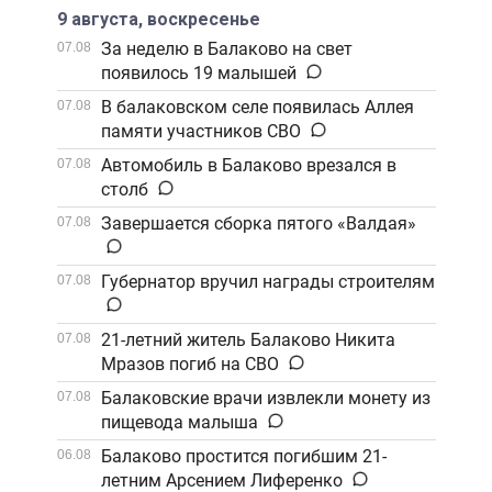
9 августа, воскресенье
За неделю в Балаково на свет
07.08
появилось 19 малышей
В балаковском селе появилась Аллея
07.08
памяти участников СВО
Автомобиль в Балаково врезался в
07.08
столб
Завершается сборка пятого «Валдая»
07.08
Губернатор вручил награды строителям
07.08
21-летний житель Балаково Никита
07.08
Мразов погиб на СВО
Балаковские врачи извлекли монету из
07.08
пищевода малыша
Балаково простится погибшим 21-
06.08
летним Арсением Лиференко