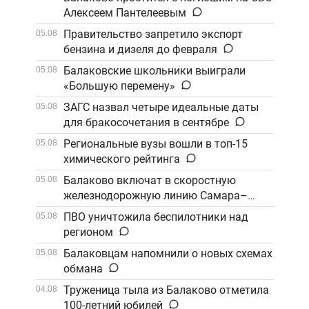
Алексеем Пантелеевым
Правительство запретило экспорт
05.08
бензина и дизеля до февраля
Балаковские школьники выиграли
05.08
«Большую перемену»
ЗАГС назвал четыре идеальные даты
05.08
для бракосочетания в сентябре
Региональные вузы вошли в топ-15
05.08
химического рейтинга
Балаково включат в скоростную
05.08
железнодорожную линию Самара–
Саратов
ПВО уничтожила беспилотники над
05.08
регионом
Балаковцам напомнили о новых схемах
05.08
обмана
Труженица тыла из Балаково отметила
04.08
100-летний юбилей