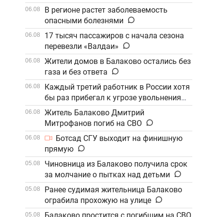
В регионе растет заболеваемость
06.08
опасными болезнями
17 тысяч пассажиров с начала сезона
06.08
перевезли «Валдаи»
Жители домов в Балаково остались без
06.08
газа и без ответа
Каждый третий работник в России хотя
06.08
бы раз прибегал к угрозе увольнения
Житель Балаково Дмитрий
06.08
Митрофанов погиб на СВО
Ботсад СГУ выходит на финишную
06.08
прямую
Чиновница из Балаково получила срок
05.08
за молчание о пытках над детьми
Ранее судимая жительница Балаково
05.08
ограбила прохожую на улице
Балаково простится с погибшим на СВО
05.08