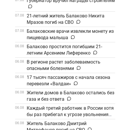
Губернатор вручил награды строителям
21-летний житель Балаково Никита
07.08
Мразов погиб на СВО
Балаковские врачи извлекли монету из
07.08
пищевода малыша
Балаково простится погибшим 21-
06.08
летним Арсением Лиференко
В регионе растет заболеваемость
06.08
опасными болезнями
17 тысяч пассажиров с начала сезона
06.08
перевезли «Валдаи»
Жители домов в Балаково остались без
06.08
газа и без ответа
Каждый третий работник в России хотя
06.08
бы раз прибегал к угрозе увольнения
Житель Балаково Дмитрий
06.08
Митрофанов погиб на СВО