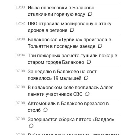
койкой
Из-за опрессовки в Балаково
13:03
отключили горячую воду
ПВО отразила массированную атаку
12:52
дронов в регионе
Балаковская «Турбина» проиграла в
09:08
Тольятти в последнем заезде
Три пожарных расчета тушили пожар в
09:04
старом городе Балаково
За неделю в Балаково на свет
07.08
появилось 19 малышей
В балаковском селе появилась Аллея
07.08
памяти участников СВО
Автомобиль в Балаково врезался в
07.08
столб
Завершается сборка пятого «Валдая»
07.08
07.08