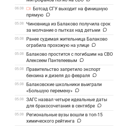
Ботсад СГУ выходит на финишную
06.08
прямую
Чиновница из Балаково получила срок
05.08
за молчание о пытках над детьми
Ранее судимая жительница Балаково
05.08
ограбила прохожую на улице
Балаково простится с погибшим на СВО
05.08
Алексеем Пантелеевым
Правительство запретило экспорт
05.08
бензина и дизеля до февраля
Балаковские школьники выиграли
05.08
«Большую перемену»
ЗАГС назвал четыре идеальные даты
05.08
для бракосочетания в сентябре
Региональные вузы вошли в топ-15
05.08
химического рейтинга