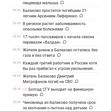
пищевода малыша
Балаково простится погибшим 21-
06.08
летним Арсением Лиференко
В регионе растет заболеваемость
06.08
опасными болезнями
17 тысяч пассажиров с начала сезона
06.08
перевезли «Валдаи»
Жители домов в Балаково остались без
06.08
газа и без ответа
Каждый третий работник в России хотя
06.08
бы раз прибегал к угрозе увольнения
Житель Балаково Дмитрий
06.08
Митрофанов погиб на СВО
Ботсад СГУ выходит на финишную
06.08
прямую
Чиновница из Балаково получила срок
05.08
за молчание о пытках над детьми