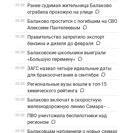
Ранее судимая жительница Балаково
05.08
ограбила прохожую на улице
Балаково простится с погибшим на СВО
05.08
Алексеем Пантелеевым
Правительство запретило экспорт
05.08
бензина и дизеля до февраля
Балаковские школьники выиграли
05.08
«Большую перемену»
ЗАГС назвал четыре идеальные даты
05.08
для бракосочетания в сентябре
Региональные вузы вошли в топ-15
05.08
химического рейтинга
Балаково включат в скоростную
05.08
железнодорожную линию Самара–
Саратов
ПВО уничтожила беспилотники над
05.08
регионом
Балаковцам напомнили о новых схемах
05.08