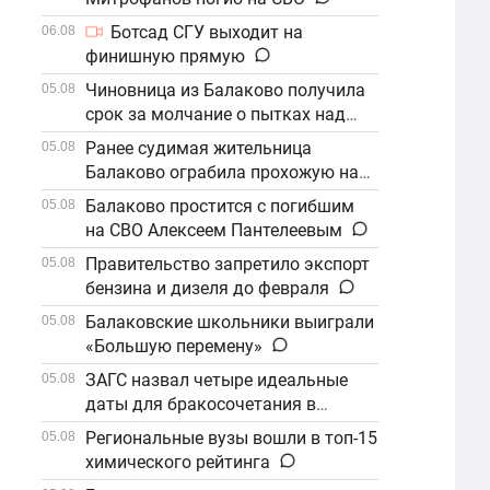
Ботсад СГУ выходит на
06.08
финишную прямую
Чиновница из Балаково получила
05.08
срок за молчание о пытках над
детьми
Ранее судимая жительница
05.08
Балаково ограбила прохожую на
улице
Балаково простится с погибшим
05.08
на СВО Алексеем Пантелеевым
Правительство запретило экспорт
05.08
бензина и дизеля до февраля
Балаковские школьники выиграли
05.08
«Большую перемену»
ЗАГС назвал четыре идеальные
05.08
даты для бракосочетания в
сентябре
Региональные вузы вошли в топ-15
05.08
химического рейтинга