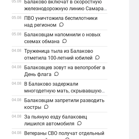
Балаково включат в скоростную
05.08
железнодорожную линию Самара–
Саратов
ПВО уничтожила беспилотники
05.08
над регионом
Балаковцам напомнили о новых
05.08
схемах обмана
Труженица тыла из Балаково
04.08
отметила 100-летний юбилей
Балаковцев зовут на велопробег в
04.08
День флага
В Балаково задержали
04.08
многодетную мать, скрывавшуюся
от алиментов
Балаковцам запретили разводить
04.08
костры
За пьяную езду балаковец
04.08
лишился автомобиля
Ветераны СВО получат отдельный
04.08