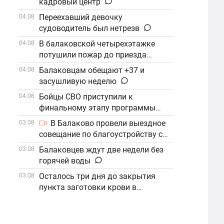
кадровый центр
Переехавший девочку
04.08
судоводитель был нетрезв
В балаковской четырехэтажке
04.08
потушили пожар до приезда
огнеборцев
Балаковцам обещают +37 и
04.08
засушливую неделю
Бойцы СВО приступили к
04.08
финальному этапу программы
«Наши Герои»
В Балаково провели выездное
03.08
совещание по благоустройству с
участием компании «ФосАгро»
Балаковцев ждут две недели без
03.08
горячей воды
Осталось три дня до закрытия
03.08
пункта заготовки крови в
Балаково