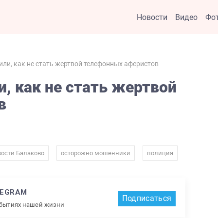
Новости
Видео
Фо
ли, как не стать жертвой телефонных аферистов
, как не стать жертвой
в
,
,
ости Балаково
осторожно мошенники
полиция
LEGRAM
Подписаться
обытиях нашей жизни