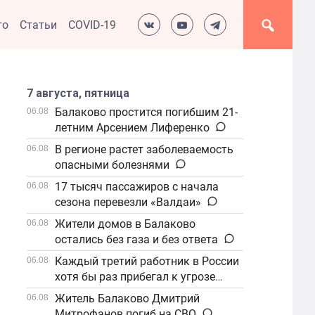
то
Статьи
COVID-19
7 августа, пятница
Балаково простится погибшим 21-
06.08
летним Арсением Лиференко
В регионе растет заболеваемость
06.08
опасными болезнями
17 тысяч пассажиров с начала
06.08
сезона перевезли «Валдаи»
Жители домов в Балаково
06.08
остались без газа и без ответа
Каждый третий работник в России
06.08
хотя бы раз прибегал к угрозе
увольнения
Житель Балаково Дмитрий
06.08
Митрофанов погиб на СВО