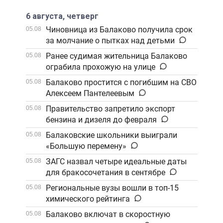
6 августа, четверг
Чиновница из Балаково получила срок
05.08
за молчание о пытках над детьми
Ранее судимая жительница Балаково
05.08
ограбила прохожую на улице
Балаково простится с погибшим на СВО
05.08
Алексеем Пантелеевым
Правительство запретило экспорт
05.08
бензина и дизеля до февраля
Балаковские школьники выиграли
05.08
«Большую перемену»
ЗАГС назвал четыре идеальные даты
05.08
для бракосочетания в сентябре
Региональные вузы вошли в топ-15
05.08
химического рейтинга
Балаково включат в скоростную
05.08