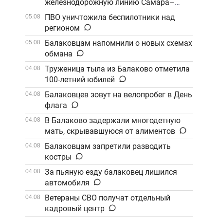
железнодорожную линию Самара–
Саратов
ПВО уничтожила беспилотники над
05.08
регионом
Балаковцам напомнили о новых схемах
05.08
обмана
Труженица тыла из Балаково отметила
04.08
100-летний юбилей
Балаковцев зовут на велопробег в День
04.08
флага
В Балаково задержали многодетную
04.08
мать, скрывавшуюся от алиментов
Балаковцам запретили разводить
04.08
костры
За пьяную езду балаковец лишился
04.08
автомобиля
Ветераны СВО получат отдельный
04.08
кадровый центр