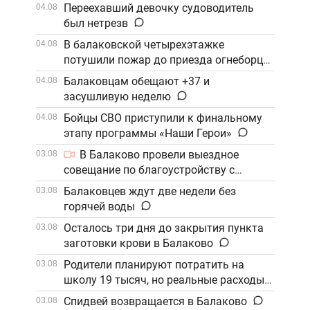
Переехавший девочку судоводитель
04.08
был нетрезв
В балаковской четырехэтажке
04.08
потушили пожар до приезда огнеборцев
Балаковцам обещают +37 и
04.08
засушливую неделю
Бойцы СВО приступили к финальному
04.08
этапу программы «Наши Герои»
В Балаково провели выездное
03.08
совещание по благоустройству с
участием компании «ФосАгро»
Балаковцев ждут две недели без
03.08
горячей воды
Осталось три дня до закрытия пункта
03.08
заготовки крови в Балаково
Родители планируют потратить на
03.08
школу 19 тысяч, но реальные расходы
выше
Спидвей возвращается в Балаково
03.08