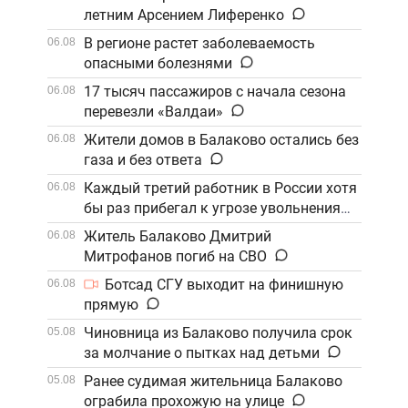
летним Арсением Лиференко
В регионе растет заболеваемость
06.08
опасными болезнями
17 тысяч пассажиров с начала сезона
06.08
перевезли «Валдаи»
Жители домов в Балаково остались без
06.08
газа и без ответа
Каждый третий работник в России хотя
06.08
бы раз прибегал к угрозе увольнения
Житель Балаково Дмитрий
06.08
Митрофанов погиб на СВО
Ботсад СГУ выходит на финишную
06.08
прямую
Чиновница из Балаково получила срок
05.08
за молчание о пытках над детьми
Ранее судимая жительница Балаково
05.08
ограбила прохожую на улице