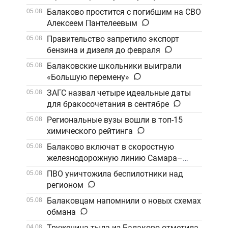
Балаково простится с погибшим на СВО
05.08
Алексеем Пантелеевым
Правительство запретило экспорт
05.08
бензина и дизеля до февраля
Балаковские школьники выиграли
05.08
«Большую перемену»
ЗАГС назвал четыре идеальные даты
05.08
для бракосочетания в сентябре
Региональные вузы вошли в топ-15
05.08
химического рейтинга
Балаково включат в скоростную
05.08
железнодорожную линию Самара–
Саратов
ПВО уничтожила беспилотники над
05.08
регионом
Балаковцам напомнили о новых схемах
05.08
обмана
Труженица тыла из Балаково отметила
04.08