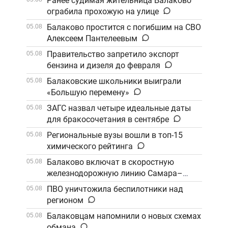
Ранее судимая жительница Балаково
ограбила прохожую на улице
Балаково простится с погибшим на СВО
05.08
Алексеем Пантелеевым
Правительство запретило экспорт
05.08
бензина и дизеля до февраля
Балаковские школьники выиграли
05.08
«Большую перемену»
ЗАГС назвал четыре идеальные даты
05.08
для бракосочетания в сентябре
Региональные вузы вошли в топ-15
05.08
химического рейтинга
Балаково включат в скоростную
05.08
железнодорожную линию Самара–
Саратов
ПВО уничтожила беспилотники над
05.08
регионом
Балаковцам напомнили о новых схемах
05.08
обмана