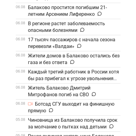
Балаково простится погибшим 21-
06.08
летним Арсением Лиференко
В регионе растет заболеваемость
06.08
опасными болезнями
17 тысяч пассажиров с начала сезона
06.08
перевезли «Валдаи»
Жители домов в Балаково остались без
06.08
газа и без ответа
Каждый третий работник в России хотя
06.08
бы раз прибегал к угрозе увольнения
Житель Балаково Дмитрий
06.08
Митрофанов погиб на СВО
Ботсад СГУ выходит на финишную
06.08
прямую
Чиновница из Балаково получила срок
05.08
за молчание о пытках над детьми
05.08