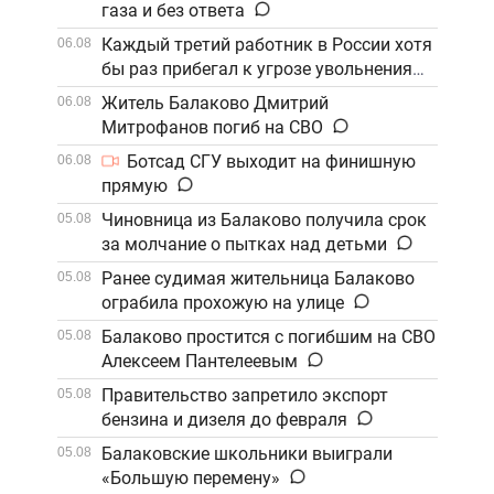
газа и без ответа
Каждый третий работник в России хотя
06.08
бы раз прибегал к угрозе увольнения
Житель Балаково Дмитрий
06.08
Митрофанов погиб на СВО
Ботсад СГУ выходит на финишную
06.08
прямую
Чиновница из Балаково получила срок
05.08
за молчание о пытках над детьми
Ранее судимая жительница Балаково
05.08
ограбила прохожую на улице
Балаково простится с погибшим на СВО
05.08
Алексеем Пантелеевым
Правительство запретило экспорт
05.08
бензина и дизеля до февраля
Балаковские школьники выиграли
05.08
«Большую перемену»