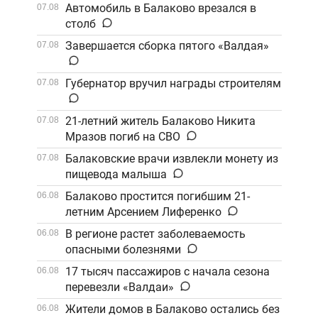
Автомобиль в Балаково врезался в
07.08
столб
Завершается сборка пятого «Валдая»
07.08
Губернатор вручил награды строителям
07.08
21-летний житель Балаково Никита
07.08
Мразов погиб на СВО
Балаковские врачи извлекли монету из
07.08
пищевода малыша
Балаково простится погибшим 21-
06.08
летним Арсением Лиференко
В регионе растет заболеваемость
06.08
опасными болезнями
17 тысяч пассажиров с начала сезона
06.08
перевезли «Валдаи»
Жители домов в Балаково остались без
06.08