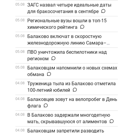
ЗАГС назвал четыре идеальные даты
05.08
для бракосочетания в сентябре
Региональные вузы вошли в топ-15
05.08
химического рейтинга
Балаково включат в скоростную
05.08
железнодорожную линию Самара–
Саратов
ПВО уничтожила беспилотники над
05.08
регионом
Балаковцам напомнили о новых схемах
05.08
обмана
Труженица тыла из Балаково отметила
04.08
100-летний юбилей
Балаковцев зовут на велопробег в День
04.08
флага
В Балаково задержали многодетную
04.08
мать, скрывавшуюся от алиментов
Балаковцам запретили разводить
04.08