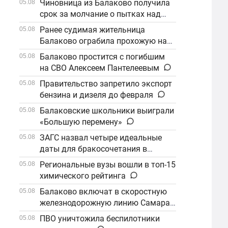
Чиновница из Балаково получила
05.08
срок за молчание о пытках над
детьми
Ранее судимая жительница
05.08
Балаково ограбила прохожую на
улице
Балаково простится с погибшим
05.08
на СВО Алексеем Пантелеевым
Правительство запретило экспорт
05.08
бензина и дизеля до февраля
Балаковские школьники выиграли
05.08
«Большую перемену»
ЗАГС назвал четыре идеальные
05.08
даты для бракосочетания в
сентябре
Региональные вузы вошли в топ-15
05.08
химического рейтинга
Балаково включат в скоростную
05.08
железнодорожную линию Самара–
Саратов
ПВО уничтожила беспилотники
05.08