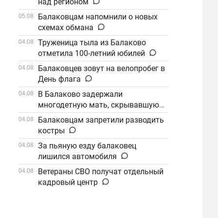
над регионом
Балаковцам напомнили о новых
05.08
схемах обмана
Труженица тыла из Балаково
04.08
отметила 100-летний юбилей
Балаковцев зовут на велопробег в
04.08
День флага
В Балаково задержали
04.08
многодетную мать, скрывавшуюся
от алиментов
Балаковцам запретили разводить
04.08
костры
За пьяную езду балаковец
04.08
лишился автомобиля
Ветераны СВО получат отдельный
04.08
кадровый центр