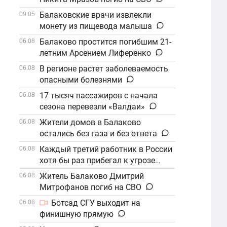
Балаковские врачи извлекли
09:05
монету из пищевода малыша
Балаково простится погибшим 21-
06.08
летним Арсением Лиференко
В регионе растет заболеваемость
06.08
опасными болезнями
17 тысяч пассажиров с начала
06.08
сезона перевезли «Валдаи»
Жители домов в Балаково
06.08
остались без газа и без ответа
Каждый третий работник в России
06.08
хотя бы раз прибегал к угрозе
увольнения
Житель Балаково Дмитрий
06.08
Митрофанов погиб на СВО
Ботсад СГУ выходит на
06.08
финишную прямую