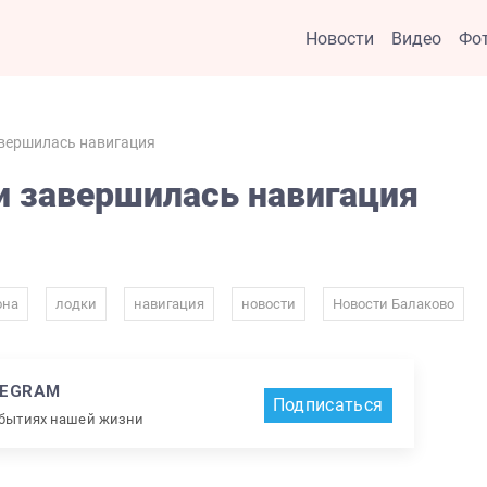
Новости
Видео
Фо
авершилась навигация
и завершилась навигация
,
,
,
,
она
лодки
навигация
новости
Новости Балаково
LEGRAM
Подписаться
обытиях нашей жизни