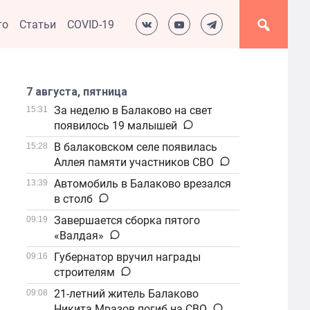
то
Статьи
COVID-19
7 августа, пятница
За неделю в Балаково на свет
15:31
появилось 19 малышей
В балаковском селе появилась
15:28
Аллея памяти участников СВО
Автомобиль в Балаково врезался
13:39
в столб
Завершается сборка пятого
09:19
«Валдая»
Губернатор вручил награды
09:16
строителям
21-летний житель Балаково
09:08
Никита Мразов погиб на СВО