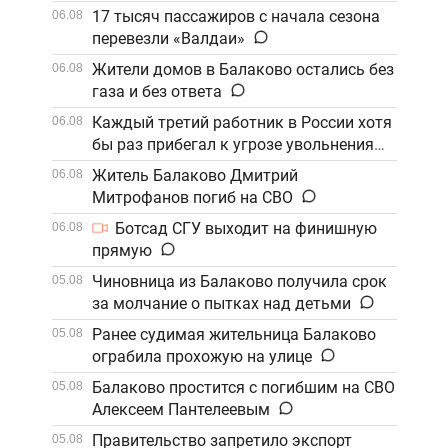
17 тысяч пассажиров с начала сезона
06.08
перевезли «Валдаи»
Жители домов в Балаково остались без
06.08
газа и без ответа
Каждый третий работник в России хотя
06.08
бы раз прибегал к угрозе увольнения
Житель Балаково Дмитрий
06.08
Митрофанов погиб на СВО
Ботсад СГУ выходит на финишную
06.08
прямую
Чиновница из Балаково получила срок
05.08
за молчание о пытках над детьми
Ранее судимая жительница Балаково
05.08
ограбила прохожую на улице
Балаково простится с погибшим на СВО
05.08
Алексеем Пантелеевым
Правительство запретило экспорт
05.08