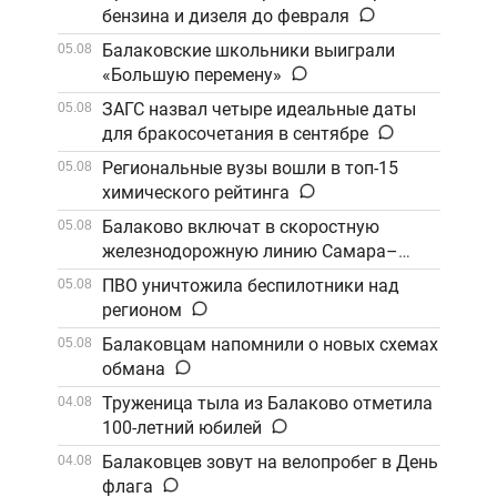
бензина и дизеля до февраля
Балаковские школьники выиграли
05.08
«Большую перемену»
ЗАГС назвал четыре идеальные даты
05.08
для бракосочетания в сентябре
Региональные вузы вошли в топ-15
05.08
химического рейтинга
Балаково включат в скоростную
05.08
железнодорожную линию Самара–
Саратов
ПВО уничтожила беспилотники над
05.08
регионом
Балаковцам напомнили о новых схемах
05.08
обмана
Труженица тыла из Балаково отметила
04.08
100-летний юбилей
Балаковцев зовут на велопробег в День
04.08
флага