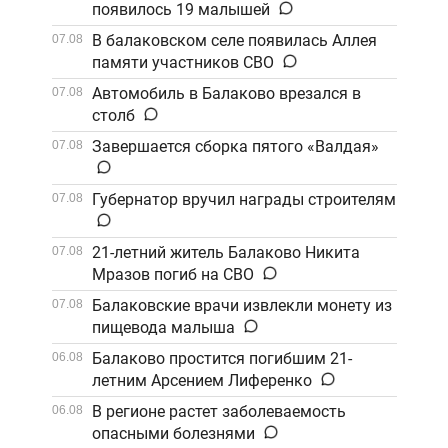
появилось 19 малышей
В балаковском селе появилась Аллея
07.08
памяти участников СВО
Автомобиль в Балаково врезался в
07.08
столб
Завершается сборка пятого «Валдая»
07.08
Губернатор вручил награды строителям
07.08
21-летний житель Балаково Никита
07.08
Мразов погиб на СВО
Балаковские врачи извлекли монету из
07.08
пищевода малыша
Балаково простится погибшим 21-
06.08
летним Арсением Лиференко
В регионе растет заболеваемость
06.08
опасными болезнями