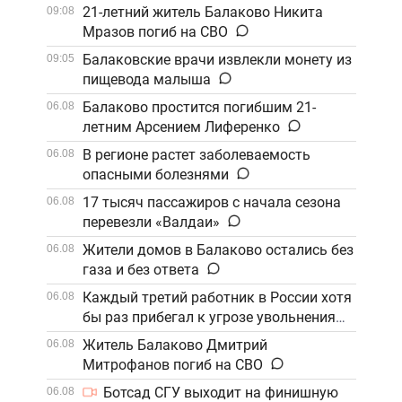
21-летний житель Балаково Никита
09:08
Мразов погиб на СВО
Балаковские врачи извлекли монету из
09:05
пищевода малыша
Балаково простится погибшим 21-
06.08
летним Арсением Лиференко
В регионе растет заболеваемость
06.08
опасными болезнями
17 тысяч пассажиров с начала сезона
06.08
перевезли «Валдаи»
Жители домов в Балаково остались без
06.08
газа и без ответа
Каждый третий работник в России хотя
06.08
бы раз прибегал к угрозе увольнения
Житель Балаково Дмитрий
06.08
Митрофанов погиб на СВО
Ботсад СГУ выходит на финишную
06.08