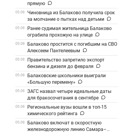
прямую
Чиновница из Балаково получила срок
05.08
за молчание о пытках над детьми
Ранее судимая жительница Балаково
05.08
ограбила прохожую на улице
Балаково простится с погибшим на СВО
05.08
Алексеем Пантелеевым
Правительство запретило экспорт
05.08
бензина и дизеля до февраля
Балаковские школьники выиграли
05.08
«Большую перемену»
ЗАГС назвал четыре идеальные даты
05.08
для бракосочетания в сентябре
Региональные вузы вошли в топ-15
05.08
химического рейтинга
Балаково включат в скоростную
05.08
железнодорожную линию Самара–