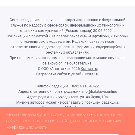
Сетевое издание balakovo.online зарегистрировано в Федеральной
службе по надзору в сфере связи, информационных технологий и
массовых коммуникаций (Роскомнадзор) 30.06.2022 г.
Публикации с пометкой «На правах рекламы», «Партнёры», «Выборы»
оплачены рекламодателями. Редакция сайта не несёт
ответственности за достоверность информации, содержащейся в
рекламных объявлениях.
При полном или частичном использовании материалов ссылка на
balakovo.online обязательна.
© ООО «Агентство»
2026
Контакты
Разработка сайта и дизайн:
revtail.ru
Телефон редакции – 8-927-118-48-22
Адрес электронной почты редакции info@balakovo.online
Адрес редакции и учредителя: ул. Ак.Жука, 10а
Мнение авторов может не совпадать с позицией редакции.
Учредитель: ООО «Агентство»
Гл.редактор Ивлиева Н.Н.
Мы используем файлы cookie для анализа событий на нашем
Настоящий ресурс может содержать материалы 18+
сайте. Продолжая просмотр сайта, вы принимаете
политику
конфиденциальности