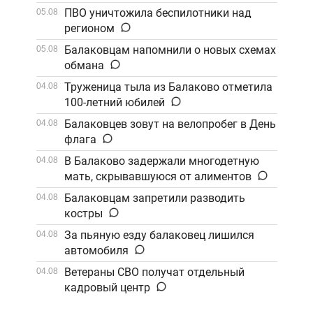
Саратов
ПВО уничтожила беспилотники над
05.08
регионом
Балаковцам напомнили о новых схемах
05.08
обмана
Труженица тыла из Балаково отметила
04.08
100-летний юбилей
Балаковцев зовут на велопробег в День
04.08
флага
В Балаково задержали многодетную
04.08
мать, скрывавшуюся от алиментов
Балаковцам запретили разводить
04.08
костры
За пьяную езду балаковец лишился
04.08
автомобиля
Ветераны СВО получат отдельный
04.08
кадровый центр