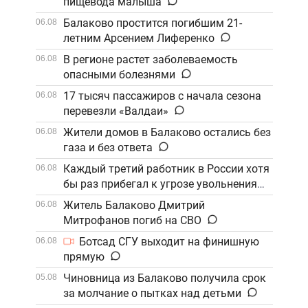
пищевода малыша
Балаково простится погибшим 21-
06.08
летним Арсением Лиференко
В регионе растет заболеваемость
06.08
опасными болезнями
17 тысяч пассажиров с начала сезона
06.08
перевезли «Валдаи»
Жители домов в Балаково остались без
06.08
газа и без ответа
Каждый третий работник в России хотя
06.08
бы раз прибегал к угрозе увольнения
Житель Балаково Дмитрий
06.08
Митрофанов погиб на СВО
Ботсад СГУ выходит на финишную
06.08
прямую
Чиновница из Балаково получила срок
05.08
за молчание о пытках над детьми