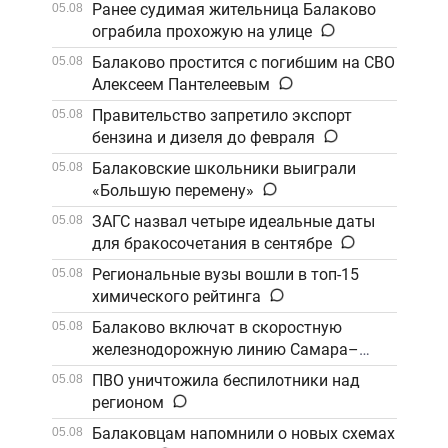
Ранее судимая жительница Балаково
05.08
ограбила прохожую на улице
Балаково простится с погибшим на СВО
05.08
Алексеем Пантелеевым
Правительство запретило экспорт
05.08
бензина и дизеля до февраля
Балаковские школьники выиграли
05.08
«Большую перемену»
ЗАГС назвал четыре идеальные даты
05.08
для бракосочетания в сентябре
Региональные вузы вошли в топ-15
05.08
химического рейтинга
Балаково включат в скоростную
05.08
железнодорожную линию Самара–
Саратов
ПВО уничтожила беспилотники над
05.08
регионом
Балаковцам напомнили о новых схемах
05.08