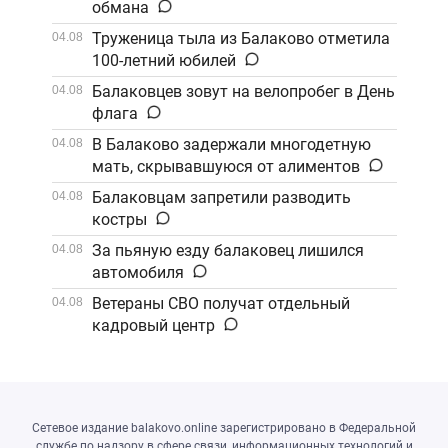
обмана
Труженица тыла из Балаково отметила
04.08
100-летний юбилей
Балаковцев зовут на велопробег в День
04.08
флага
В Балаково задержали многодетную
04.08
мать, скрывавшуюся от алиментов
Балаковцам запретили разводить
04.08
костры
За пьяную езду балаковец лишился
04.08
автомобиля
Ветераны СВО получат отдельный
04.08
кадровый центр
Сетевое издание balakovo.online зарегистрировано в Федеральной
службе по надзору в сфере связи, информационных технологий и