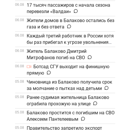
17 тысяч пассажиров с начала сезона
06.08
перевезли «Валдаи»
Жители домов в Балаково остались без
06.08
газа и без ответа
Каждый третий работник в России хотя
06.08
бы раз прибегал к угрозе увольнения
Житель Балаково Дмитрий
06.08
Митрофанов погиб на СВО
Ботсад СГУ выходит на финишную
06.08
прямую
Чиновница из Балаково получила срок
05.08
за молчание о пытках над детьми
Ранее судимая жительница Балаково
05.08
ограбила прохожую на улице
Балаково простится с погибшим на СВО
05.08
Алексеем Пантелеевым
Правительство запретило экспорт
05.08