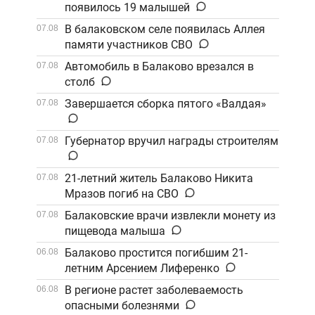
появилось 19 малышей
В балаковском селе появилась Аллея
07.08
памяти участников СВО
Автомобиль в Балаково врезался в
07.08
столб
Завершается сборка пятого «Валдая»
07.08
Губернатор вручил награды строителям
07.08
21-летний житель Балаково Никита
07.08
Мразов погиб на СВО
Балаковские врачи извлекли монету из
07.08
пищевода малыша
Балаково простится погибшим 21-
06.08
летним Арсением Лиференко
В регионе растет заболеваемость
06.08
опасными болезнями