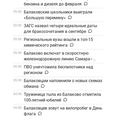
бензина и дизеля до февраля
Балаковские школьники выиграли
05.08
«Большую перемену»
ЗАГС назвал четыре идеальные даты
05.08
для бракосочетания в сентябре
Региональные вузы вошли в топ-15
05.08
химического рейтинга
Балаково включат в скоростную
05.08
железнодорожную линию Самара–
Саратов
ПВО уничтожила беспилотники над
05.08
регионом
Балаковцам напомнили о новых схемах
05.08
обмана
Труженица тыла из Балаково отметила
04.08
100-летний юбилей
Балаковцев зовут на велопробег в День
04.08
флага