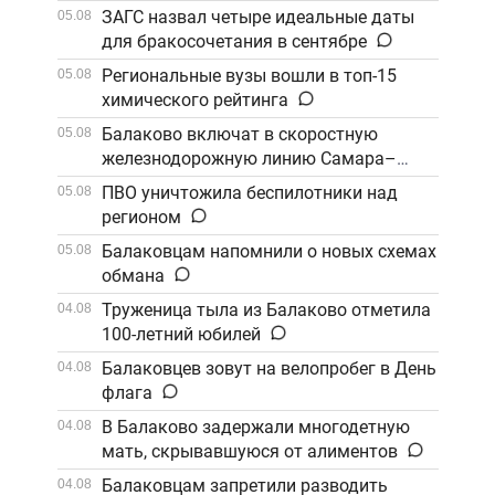
ЗАГС назвал четыре идеальные даты
05.08
для бракосочетания в сентябре
Региональные вузы вошли в топ-15
05.08
химического рейтинга
Балаково включат в скоростную
05.08
железнодорожную линию Самара–
Саратов
ПВО уничтожила беспилотники над
05.08
регионом
Балаковцам напомнили о новых схемах
05.08
обмана
Труженица тыла из Балаково отметила
04.08
100-летний юбилей
Балаковцев зовут на велопробег в День
04.08
флага
В Балаково задержали многодетную
04.08
мать, скрывавшуюся от алиментов
Балаковцам запретили разводить
04.08