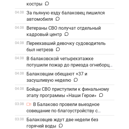
костры
За пьяную езду балаковец лишился
04.08
автомобиля
Ветераны СВО получат отдельный
04.08
кадровый центр
Переехавший девочку судоводитель
04.08
был нетрезв
В балаковской четырехэтажке
04.08
потушили пожар до приезда огнеборцев
Балаковцам обещают +37 и
04.08
засушливую неделю
Бойцы СВО приступили к финальному
04.08
этапу программы «Наши Герои»
В Балаково провели выездное
03.08
совещание по благоустройству с
участием компании «ФосАгро»
Балаковцев ждут две недели без
03.08
горячей воды