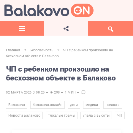
Главная
Безопасность
ЧП с ребенком произошло на
бесхозном объекте в Балаково
ЧП с ребенком произошло на
бесхозном объекте в Балаково
02 МАРТА 2026 В 08:25 — 👁 298 — 1 МИН —
,
,
,
,
,
Балаково
балаково.онлайн
дети
медики
новости
,
,
,
Новости Балаково
тяжелые трамы
упала с высоты
ЧП