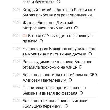
газа и без ответа
Каждый третий работник в России хотя
06.08
бы раз прибегал к угрозе увольнения
Житель Балаково Дмитрий
06.08
Митрофанов погиб на СВО
Ботсад СГУ выходит на финишную
06.08
прямую
Чиновница из Балаково получила срок
05.08
за молчание о пытках над детьми
Ранее судимая жительница Балаково
05.08
ограбила прохожую на улице
Балаково простится с погибшим на СВО
05.08
Алексеем Пантелеевым
Правительство запретило экспорт
05.08
бензина и дизеля до февраля
Балаковские школьники выиграли
05.08
«Большую перемену»