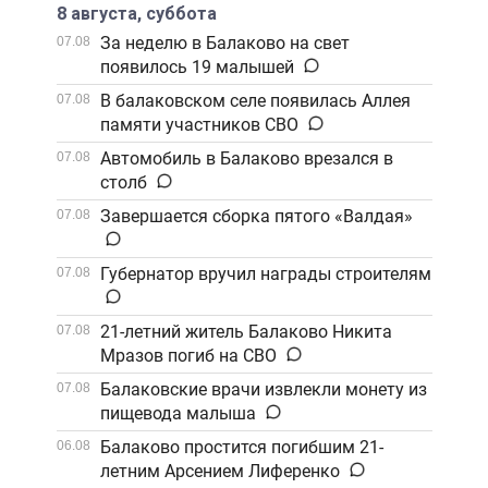
8 августа, суббота
За неделю в Балаково на свет
07.08
появилось 19 малышей
В балаковском селе появилась Аллея
07.08
памяти участников СВО
Автомобиль в Балаково врезался в
07.08
столб
Завершается сборка пятого «Валдая»
07.08
Губернатор вручил награды строителям
07.08
21-летний житель Балаково Никита
07.08
Мразов погиб на СВО
Балаковские врачи извлекли монету из
07.08
пищевода малыша
Балаково простится погибшим 21-
06.08
летним Арсением Лиференко