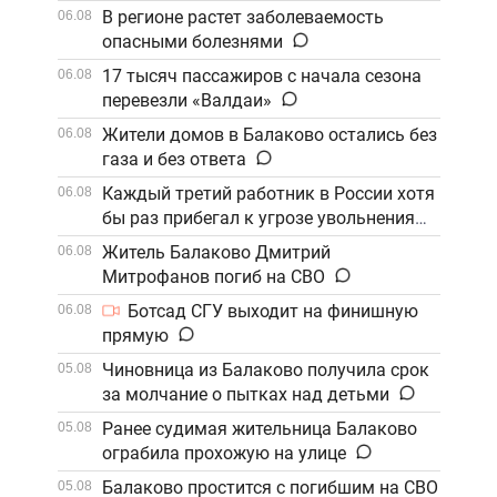
В регионе растет заболеваемость
06.08
опасными болезнями
17 тысяч пассажиров с начала сезона
06.08
перевезли «Валдаи»
Жители домов в Балаково остались без
06.08
газа и без ответа
Каждый третий работник в России хотя
06.08
бы раз прибегал к угрозе увольнения
Житель Балаково Дмитрий
06.08
Митрофанов погиб на СВО
Ботсад СГУ выходит на финишную
06.08
прямую
Чиновница из Балаково получила срок
05.08
за молчание о пытках над детьми
Ранее судимая жительница Балаково
05.08
ограбила прохожую на улице
Балаково простится с погибшим на СВО
05.08