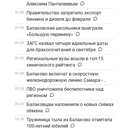
Алексеем Пантелеевым
Правительство запретило экспорт
05.08
бензина и дизеля до февраля
Балаковские школьники выиграли
05.08
«Большую перемену»
ЗАГС назвал четыре идеальные даты
05.08
для бракосочетания в сентябре
Региональные вузы вошли в топ-15
05.08
химического рейтинга
Балаково включат в скоростную
05.08
железнодорожную линию Самара–
Саратов
ПВО уничтожила беспилотники над
05.08
регионом
Балаковцам напомнили о новых схемах
05.08
обмана
Труженица тыла из Балаково отметила
04.08
100-летний юбилей