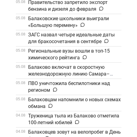
Правительство запретило экспорт
05.08
бензина и дизеля до февраля
Балаковские школьники выиграли
05.08
«Большую перемену»
ЗАГС назвал четыре идеальные даты
05.08
для бракосочетания в сентябре
Региональные вузы вошли в топ-15
05.08
химического рейтинга
Балаково включат в скоростную
05.08
железнодорожную линию Самара–
Саратов
ПВО уничтожила беспилотники над
05.08
регионом
Балаковцам напомнили о новых схемах
05.08
обмана
Труженица тыла из Балаково отметила
04.08
100-летний юбилей
Балаковцев зовут на велопробег в День
04.08