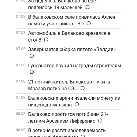
За неделю в Балаково на свет
07.08
появилось 19 малышей
В балаковском селе появилась Аллея
07.08
памяти участников СВО
Автомобиль в Балаково врезался в
07.08
столб
Завершается сборка пятого «Валдая»
07.08
Губернатор вручил награды строителям
07.08
21-летний житель Балаково Никита
07.08
Мразов погиб на СВО
Балаковские врачи извлекли монету из
07.08
пищевода малыша
Балаково простится погибшим 21-
06.08
летним Арсением Лиференко
В регионе растет заболеваемость
06.08