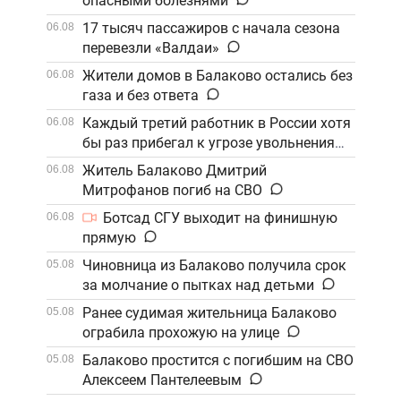
опасными болезнями
17 тысяч пассажиров с начала сезона
06.08
перевезли «Валдаи»
Жители домов в Балаково остались без
06.08
газа и без ответа
Каждый третий работник в России хотя
06.08
бы раз прибегал к угрозе увольнения
Житель Балаково Дмитрий
06.08
Митрофанов погиб на СВО
Ботсад СГУ выходит на финишную
06.08
прямую
Чиновница из Балаково получила срок
05.08
за молчание о пытках над детьми
Ранее судимая жительница Балаково
05.08
ограбила прохожую на улице
Балаково простится с погибшим на СВО
05.08
Алексеем Пантелеевым