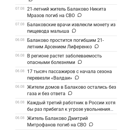
21-летний житель Балаково Никита
07.08
Мразов погиб на СВО
Балаковские врачи извлекли монету из
07.08
пищевода малыша
Балаково простится погибшим 21-
06.08
летним Арсением Лиференко
В регионе растет заболеваемость
06.08
опасными болезнями
17 тысяч пассажиров с начала сезона
06.08
перевезли «Валдаи»
Жители домов в Балаково остались без
06.08
газа и без ответа
Каждый третий работник в России хотя
06.08
бы раз прибегал к угрозе увольнения
Житель Балаково Дмитрий
06.08
Митрофанов погиб на СВО