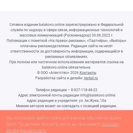
Сетевое издание balakovo.online зарегистрировано в Федеральной
службе по надзору в сфере связи, информационных технологий и
массовых коммуникаций (Роскомнадзор) 30.06.2022 г.
Публикации с пометкой «На правах рекламы», «Партнёры», «Выборы»
оплачены рекламодателями. Редакция сайта не несёт
ответственности за достоверность информации, содержащейся в
рекламных объявлениях.
При полном или частичном использовании материалов ссылка на
balakovo.online обязательна.
© ООО «Агентство»
2026
Контакты
Разработка сайта и дизайн:
revtail.ru
Телефон редакции – 8-927-118-48-22
Адрес электронной почты редакции info@balakovo.online
Адрес редакции и учредителя: ул. Ак.Жука, 10а
Мнение авторов может не совпадать с позицией редакции.
Учредитель: ООО «Агентство»
Гл.редактор Ивлиева Н.Н.
Мы используем файлы cookie для анализа событий на нашем
Настоящий ресурс может содержать материалы 18+
сайте. Продолжая просмотр сайта, вы принимаете
политику
конфиденциальности