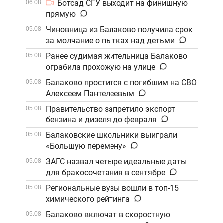
Ботсад СГУ выходит на финишную
06.08
прямую
Чиновница из Балаково получила срок
05.08
за молчание о пытках над детьми
Ранее судимая жительница Балаково
05.08
ограбила прохожую на улице
Балаково простится с погибшим на СВО
05.08
Алексеем Пантелеевым
Правительство запретило экспорт
05.08
бензина и дизеля до февраля
Балаковские школьники выиграли
05.08
«Большую перемену»
ЗАГС назвал четыре идеальные даты
05.08
для бракосочетания в сентябре
Региональные вузы вошли в топ-15
05.08
химического рейтинга
Балаково включат в скоростную
05.08