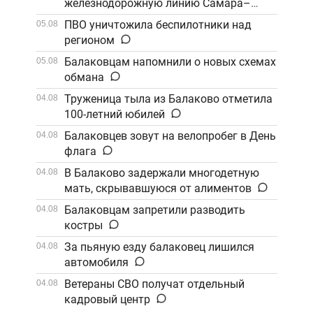
железнодорожную линию Самара–
Саратов
ПВО уничтожила беспилотники над
05.08
регионом
Балаковцам напомнили о новых схемах
05.08
обмана
Труженица тыла из Балаково отметила
04.08
100-летний юбилей
Балаковцев зовут на велопробег в День
04.08
флага
В Балаково задержали многодетную
04.08
мать, скрывавшуюся от алиментов
Балаковцам запретили разводить
04.08
костры
За пьяную езду балаковец лишился
04.08
автомобиля
Ветераны СВО получат отдельный
04.08
кадровый центр