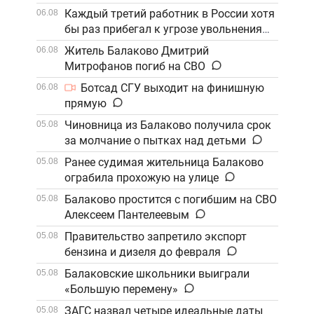
Каждый третий работник в России хотя
06.08
бы раз прибегал к угрозе увольнения
Житель Балаково Дмитрий
06.08
Митрофанов погиб на СВО
Ботсад СГУ выходит на финишную
06.08
прямую
Чиновница из Балаково получила срок
05.08
за молчание о пытках над детьми
Ранее судимая жительница Балаково
05.08
ограбила прохожую на улице
Балаково простится с погибшим на СВО
05.08
Алексеем Пантелеевым
Правительство запретило экспорт
05.08
бензина и дизеля до февраля
Балаковские школьники выиграли
05.08
«Большую перемену»
ЗАГС назвал четыре идеальные даты
05.08