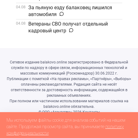
За пьяную езду балаковец лишился
04.08
автомобиля
Ветераны СВО получат отдельный
04.08
кадровый центр
Сетевое издание balakovo.online зарегистрировано в Федеральной
службе по надзору в сфере связи, информационных технологий и
массовых коммуникаций (Роскомнадзор) 30.06.2022 г.
Публикации с пометкой «На правах рекламы», «Партнёры», «Выборы»
оплачены рекламодателями. Редакция сайта не несёт
ответственности за достоверность информации, содержащейся в
рекламных объявлениях.
При полном или частичном использовании материалов ссылка на
balakovo.online обязательна.
© ООО «Агентство»
2026
Контакты
Разработка сайта и дизайн:
revtail.ru
Мы используем файлы cookie для анализа событий на нашем
сайте. Продолжая просмотр сайта, вы принимаете
политику
Телефон редакции – 8-927-118-48-22
конфиденциальности
Адрес электронной почты редакции info@balakovo.online