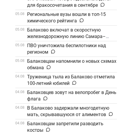
для бракосочетания в сентябре
Региональные вузы вошли в топ-15
05.08
химического рейтинга
Балаково включат в скоростную
05.08
железнодорожную линию Самара–
Саратов
ПВО уничтожила беспилотники над
05.08
регионом
Балаковцам напомнили о новых схемах
05.08
обмана
Труженица тыла из Балаково отметила
04.08
100-летний юбилей
Балаковцев зовут на велопробег в День
04.08
флага
В Балаково задержали многодетную
04.08
мать, скрывавшуюся от алиментов
Балаковцам запретили разводить
04.08
костры