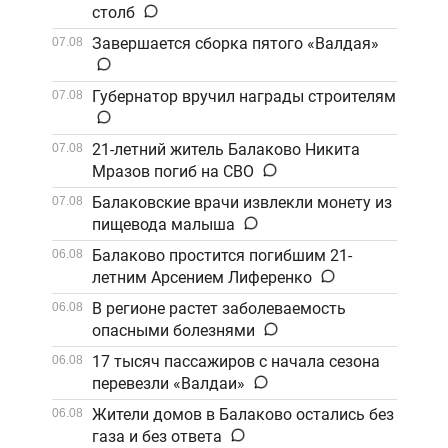
столб
Завершается сборка пятого «Валдая»
07.08
Губернатор вручил награды строителям
07.08
21-летний житель Балаково Никита
07.08
Мразов погиб на СВО
Балаковские врачи извлекли монету из
07.08
пищевода малыша
Балаково простится погибшим 21-
06.08
летним Арсением Лиференко
В регионе растет заболеваемость
06.08
опасными болезнями
17 тысяч пассажиров с начала сезона
06.08
перевезли «Валдаи»
Жители домов в Балаково остались без
06.08
газа и без ответа