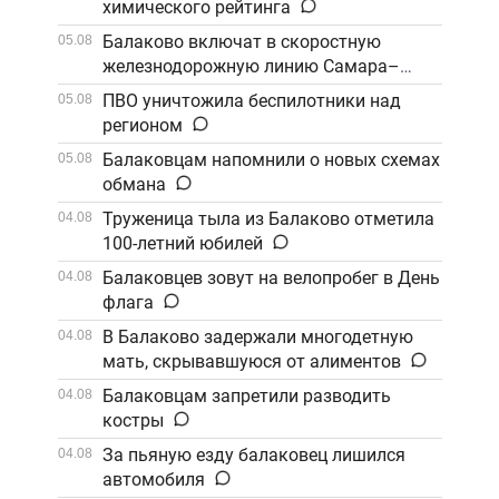
химического рейтинга
Балаково включат в скоростную
05.08
железнодорожную линию Самара–
Саратов
ПВО уничтожила беспилотники над
05.08
регионом
Балаковцам напомнили о новых схемах
05.08
обмана
Труженица тыла из Балаково отметила
04.08
100-летний юбилей
Балаковцев зовут на велопробег в День
04.08
флага
В Балаково задержали многодетную
04.08
мать, скрывавшуюся от алиментов
Балаковцам запретили разводить
04.08
костры
За пьяную езду балаковец лишился
04.08
автомобиля