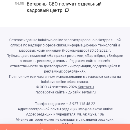
Ветераны СВО получат отдельный
04.08
кадровый центр
Сетевое издание balakovo.online зарегистрировано в Федеральной
службе по надзору в сфере связи, информационных технологий и
массовых коммуникаций (Роскомнадзор) 30.06.2022 г.
Публикации с пометкой «На правах рекламы», «Партнёры», «Выборы»
оплачены рекламодателями. Редакция сайта не несёт
ответственности за достоверность информации, содержащейся в
рекламных объявлениях.
При полном или частичном использовании материалов ссылка на
balakovo.online обязательна.
© ООО «Агентство»
2026
Контакты
Разработка сайта и дизайн:
revtail.ru
Телефон редакции – 8-927-118-48-22
Адрес электронной почты редакции info@balakovo.online
Адрес редакции и учредителя: ул. Ак.Жука, 10а
Мнение авторов может не совпадать с позицией редакции.
Учредитель: ООО «Агентство»
Гл.редактор Ивлиева Н.Н.