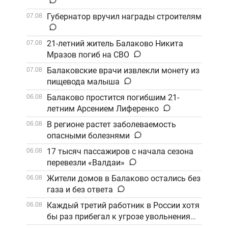
Губернатор вручил награды строителям
07.08
21-летний житель Балаково Никита
07.08
Мразов погиб на СВО
Балаковские врачи извлекли монету из
07.08
пищевода малыша
Балаково простится погибшим 21-
06.08
летним Арсением Лиференко
В регионе растет заболеваемость
06.08
опасными болезнями
17 тысяч пассажиров с начала сезона
06.08
перевезли «Валдаи»
Жители домов в Балаково остались без
06.08
газа и без ответа
Каждый третий работник в России хотя
06.08
бы раз прибегал к угрозе увольнения