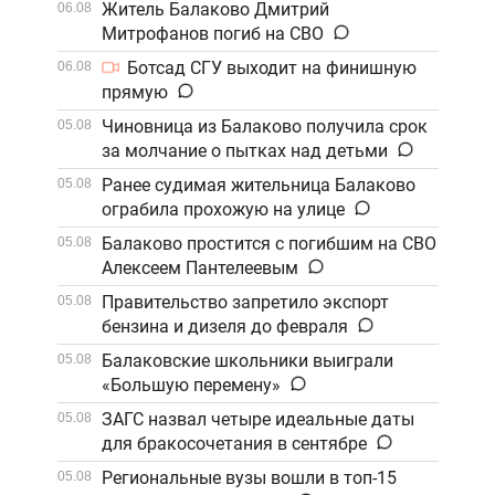
Житель Балаково Дмитрий
06.08
Митрофанов погиб на СВО
Ботсад СГУ выходит на финишную
06.08
прямую
Чиновница из Балаково получила срок
05.08
за молчание о пытках над детьми
Ранее судимая жительница Балаково
05.08
ограбила прохожую на улице
Балаково простится с погибшим на СВО
05.08
Алексеем Пантелеевым
Правительство запретило экспорт
05.08
бензина и дизеля до февраля
Балаковские школьники выиграли
05.08
«Большую перемену»
ЗАГС назвал четыре идеальные даты
05.08
для бракосочетания в сентябре
Региональные вузы вошли в топ-15
05.08