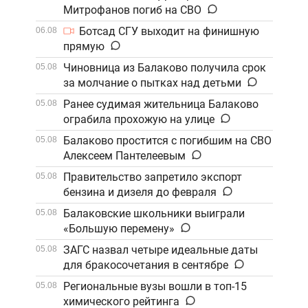
Митрофанов погиб на СВО
Ботсад СГУ выходит на финишную
06.08
прямую
Чиновница из Балаково получила срок
05.08
за молчание о пытках над детьми
Ранее судимая жительница Балаково
05.08
ограбила прохожую на улице
Балаково простится с погибшим на СВО
05.08
Алексеем Пантелеевым
Правительство запретило экспорт
05.08
бензина и дизеля до февраля
Балаковские школьники выиграли
05.08
«Большую перемену»
ЗАГС назвал четыре идеальные даты
05.08
для бракосочетания в сентябре
Региональные вузы вошли в топ-15
05.08
химического рейтинга