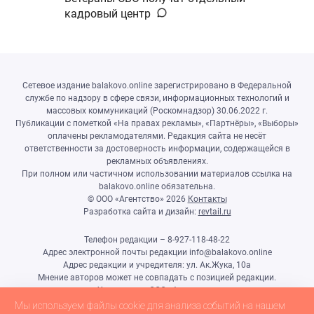
кадровый центр
Сетевое издание balakovo.online зарегистрировано в Федеральной
службе по надзору в сфере связи, информационных технологий и
массовых коммуникаций (Роскомнадзор) 30.06.2022 г.
Публикации с пометкой «На правах рекламы», «Партнёры», «Выборы»
оплачены рекламодателями. Редакция сайта не несёт
ответственности за достоверность информации, содержащейся в
рекламных объявлениях.
При полном или частичном использовании материалов ссылка на
balakovo.online обязательна.
© ООО «Агентство»
2026
Контакты
Разработка сайта и дизайн:
revtail.ru
Телефон редакции – 8-927-118-48-22
Адрес электронной почты редакции info@balakovo.online
Адрес редакции и учредителя: ул. Ак.Жука, 10а
Мнение авторов может не совпадать с позицией редакции.
Учредитель: ООО «Агентство»
Гл.редактор Ивлиева Н.Н.
Мы используем файлы cookie для анализа событий на нашем