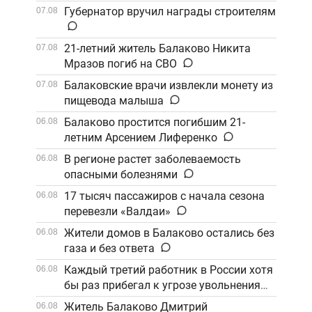
Губернатор вручил награды строителям
07.08
21-летний житель Балаково Никита
07.08
Мразов погиб на СВО
Балаковские врачи извлекли монету из
07.08
пищевода малыша
Балаково простится погибшим 21-
06.08
летним Арсением Лиференко
В регионе растет заболеваемость
06.08
опасными болезнями
17 тысяч пассажиров с начала сезона
06.08
перевезли «Валдаи»
Жители домов в Балаково остались без
06.08
газа и без ответа
Каждый третий работник в России хотя
06.08
бы раз прибегал к угрозе увольнения
Житель Балаково Дмитрий
06.08