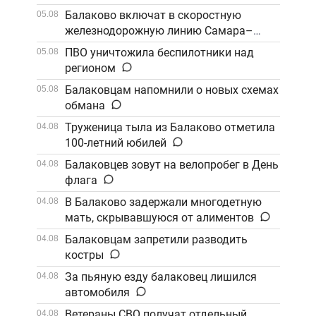
Балаково включат в скоростную
05.08
железнодорожную линию Самара–
Саратов
ПВО уничтожила беспилотники над
05.08
регионом
Балаковцам напомнили о новых схемах
05.08
обмана
Труженица тыла из Балаково отметила
04.08
100-летний юбилей
Балаковцев зовут на велопробег в День
04.08
флага
В Балаково задержали многодетную
04.08
мать, скрывавшуюся от алиментов
Балаковцам запретили разводить
04.08
костры
За пьяную езду балаковец лишился
04.08
автомобиля
Ветераны СВО получат отдельный
04.08