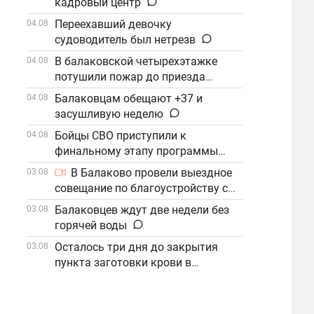
кадровый центр
Переехавший девочку
04.08
судоводитель был нетрезв
В балаковской четырехэтажке
04.08
потушили пожар до приезда
огнеборцев
Балаковцам обещают +37 и
04.08
засушливую неделю
Бойцы СВО приступили к
04.08
финальному этапу программы
«Наши Герои»
В Балаково провели выездное
03.08
совещание по благоустройству с
участием компании «ФосАгро»
Балаковцев ждут две недели без
03.08
горячей воды
Осталось три дня до закрытия
03.08
пункта заготовки крови в
Балаково