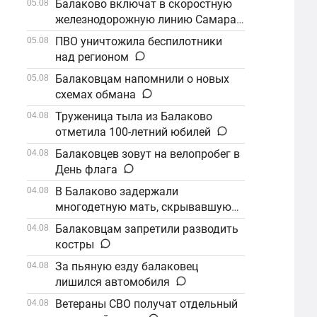
Балаково включат в скоростную
05.08
железнодорожную линию Самара–
Саратов
ПВО уничтожила беспилотники
05.08
над регионом
Балаковцам напомнили о новых
05.08
схемах обмана
Труженица тыла из Балаково
04.08
отметила 100-летний юбилей
Балаковцев зовут на велопробег в
04.08
День флага
В Балаково задержали
04.08
многодетную мать, скрывавшуюся
от алиментов
Балаковцам запретили разводить
04.08
костры
За пьяную езду балаковец
04.08
лишился автомобиля
Ветераны СВО получат отдельный
04.08