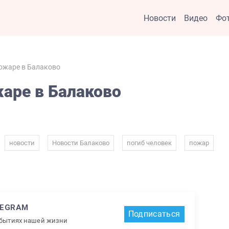
Новости
Видео
Фо
ожаре в Балаково
аре в Балаково
,
,
,
,
,
новости
Новости Балаково
погиб человек
пожар
LEGRAM
Подписаться
обытиях нашей жизни