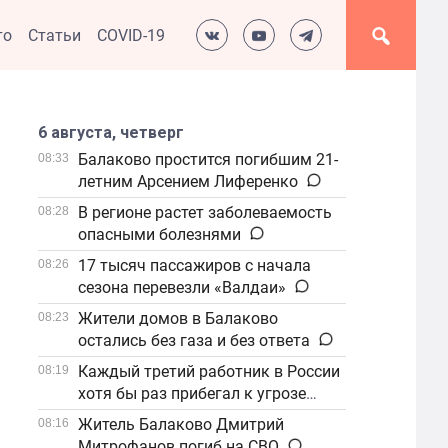
то
Статьи
COVID-19
6 августа, четверг
Балаково простится погибшим 21-
08:33
летним Арсением Лиференко
В регионе растет заболеваемость
08:28
опасными болезнями
17 тысяч пассажиров с начала
08:26
сезона перевезли «Валдаи»
Жители домов в Балаково
08:23
остались без газа и без ответа
Каждый третий работник в России
08:19
хотя бы раз прибегал к угрозе
увольнения
Житель Балаково Дмитрий
08:16
Митрофанов погиб на СВО