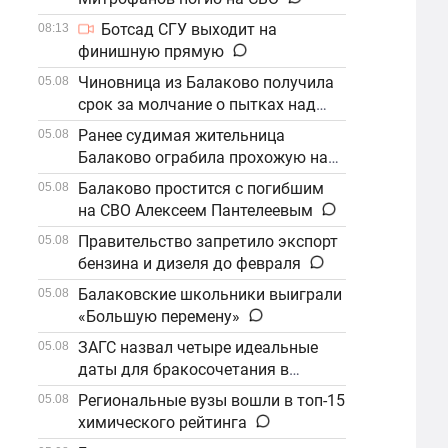
Ботсад СГУ выходит на
08:13
финишную прямую
Чиновница из Балаково получила
05.08
срок за молчание о пытках над
детьми
Ранее судимая жительница
05.08
Балаково ограбила прохожую на
улице
Балаково простится с погибшим
05.08
на СВО Алексеем Пантелеевым
Правительство запретило экспорт
05.08
бензина и дизеля до февраля
Балаковские школьники выиграли
05.08
«Большую перемену»
ЗАГС назвал четыре идеальные
05.08
даты для бракосочетания в
сентябре
Региональные вузы вошли в топ-15
05.08
химического рейтинга