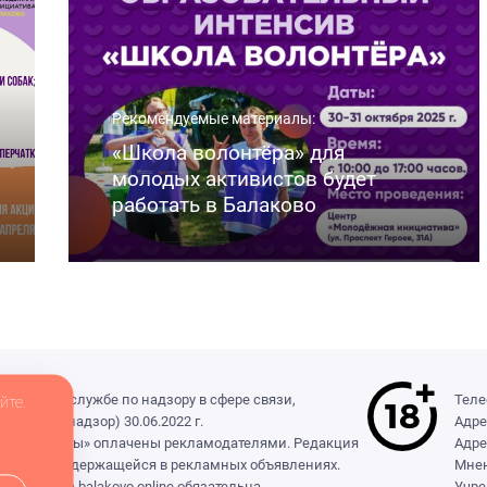
Рекомендуемые материалы:
«Школа волонтёра» для
молодых активистов будет
работать в Балаково
деральной службе по надзору в сфере связи,
Теле
йте.
(Роскомнадзор) 30.06.2022 г.
Адре
ры», «Выборы» оплачены рекламодателями. Редакция
Адре
формации, содержащейся в рекламных объявлениях.
Мнен
сылка на balakovo.online обязательна.
Учре