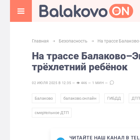
Главная
Безопасность
На трассе Балаково
На трассе Балаково–Э
трёхлетний ребёнок
02 ИЮЛЯ 2025 В 12:35 — 👁 446 — 1 МИН —
,
,
,
Балаково
балаково.онлайн
ГИБДД
ДТП
смертельное ДТП
ЧИТАЙТЕ НАШ КАНАЛ В TE