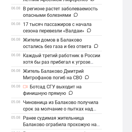
В регионе растет заболеваемость
06.08
опасными болезнями
17 тысяч пассажиров с начала
06.08
сезона перевезли «Валдаи»
Жители домов в Балаково
06.08
остались без газа и без ответа
Каждый третий работник в России
06.08
хотя бы раз прибегал к угрозе
увольнения
Житель Балаково Дмитрий
06.08
Митрофанов погиб на СВО
Ботсад СГУ выходит на
06.08
финишную прямую
Чиновница из Балаково получила
05.08
срок за молчание о пытках над
детьми
Ранее судимая жительница
05.08
Балаково ограбила прохожую на
улице