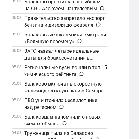
Балаково простится с погибшим
05.08
на СВО Алексеем Пантелеевым
Правительство запретило экспорт
05.08
бензина и дизеля до февраля
Балаковские школьники выиграли
05.08
«Большую перемену»
ЗАГС назвал четыре идеальные
05.08
даты для бракосочетания в
сентябре
Региональные вузы вошли в топ-15
05.08
химического рейтинга
Балаково включат в скоростную
05.08
железнодорожную линию Самара–
Саратов
ПВО уничтожила беспилотники
05.08
над регионом
Балаковцам напомнили о новых
05.08
схемах обмана
Труженица тыла из Балаково
04.08