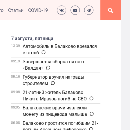
то
Статьи
COVID-19
7 августа, пятница
Автомобиль в Балаково врезался
13:39
в столб
Завершается сборка пятого
09:19
«Валдая»
Губернатор вручил награды
09:16
строителям
21-летний житель Балаково
09:08
Никита Мразов погиб на СВО
Балаковские врачи извлекли
09:05
монету из пищевода малыша
Балаково простится погибшим 21-
06.08
летним Арсением Лиференко