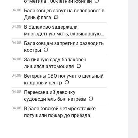
отметила 100-летний юбилей
Балаковцев зовут на велопробег в
04.08
День флага
В Балаково задержали
04.08
многодетную мать, скрывавшуюся
от алиментов
Балаковцам запретили разводить
04.08
костры
За пьяную езду балаковец
04.08
лишился автомобиля
Ветераны СВО получат отдельный
04.08
кадровый центр
Переехавший девочку
04.08
судоводитель был нетрезв
В балаковской четырехэтажке
04.08
потушили пожар до приезда
огнеборцев