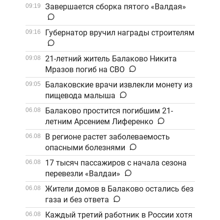
Завершается сборка пятого «Валдая»
09:19
Губернатор вручил награды строителям
09:16
21-летний житель Балаково Никита
09:08
Мразов погиб на СВО
Балаковские врачи извлекли монету из
09:05
пищевода малыша
Балаково простится погибшим 21-
06.08
летним Арсением Лиференко
В регионе растет заболеваемость
06.08
опасными болезнями
17 тысяч пассажиров с начала сезона
06.08
перевезли «Валдаи»
Жители домов в Балаково остались без
06.08
газа и без ответа
Каждый третий работник в России хотя
06.08