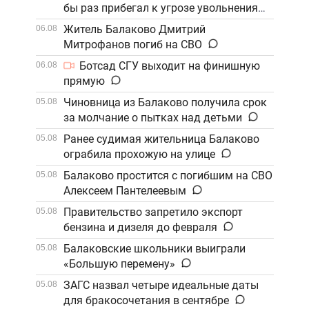
бы раз прибегал к угрозе увольнения
Житель Балаково Дмитрий
06.08
Митрофанов погиб на СВО
Ботсад СГУ выходит на финишную
06.08
прямую
Чиновница из Балаково получила срок
05.08
за молчание о пытках над детьми
Ранее судимая жительница Балаково
05.08
ограбила прохожую на улице
Балаково простится с погибшим на СВО
05.08
Алексеем Пантелеевым
Правительство запретило экспорт
05.08
бензина и дизеля до февраля
Балаковские школьники выиграли
05.08
«Большую перемену»
ЗАГС назвал четыре идеальные даты
05.08
для бракосочетания в сентябре