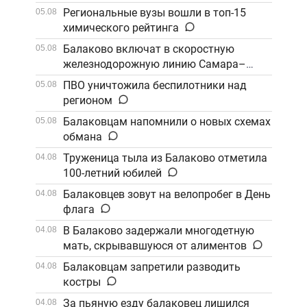
Региональные вузы вошли в топ-15
05.08
химического рейтинга
Балаково включат в скоростную
05.08
железнодорожную линию Самара–
Саратов
ПВО уничтожила беспилотники над
05.08
регионом
Балаковцам напомнили о новых схемах
05.08
обмана
Труженица тыла из Балаково отметила
04.08
100-летний юбилей
Балаковцев зовут на велопробег в День
04.08
флага
В Балаково задержали многодетную
04.08
мать, скрывавшуюся от алиментов
Балаковцам запретили разводить
04.08
костры
За пьяную езду балаковец лишился
04.08