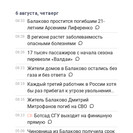
6 августа, четверг
Балаково простится погибшим 21-
08:33
летним Арсением Лиференко
В регионе растет заболеваемость
08:28
опасными болезнями
17 тысяч пассажиров с начала сезона
08:26
перевезли «Валдаи»
Жители домов в Балаково остались без
08:23
газа и без ответа
Каждый третий работник в России хотя
08:19
бы раз прибегал к угрозе увольнения
Житель Балаково Дмитрий
08:16
Митрофанов погиб на СВО
Ботсад СГУ выходит на финишную
08:13
прямую
Чиновница из Балаково получила срок
05.08