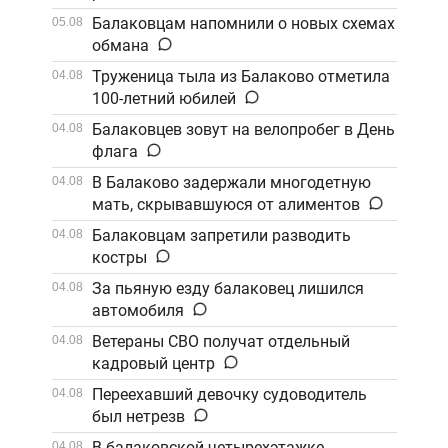
Балаковцам напомнили о новых схемах
05.08
обмана
Труженица тыла из Балаково отметила
04.08
100-летний юбилей
Балаковцев зовут на велопробег в День
04.08
флага
В Балаково задержали многодетную
04.08
мать, скрывавшуюся от алиментов
Балаковцам запретили разводить
04.08
костры
За пьяную езду балаковец лишился
04.08
автомобиля
Ветераны СВО получат отдельный
04.08
кадровый центр
Переехавший девочку судоводитель
04.08
был нетрезв
В балаковской четырехэтажке
04.08