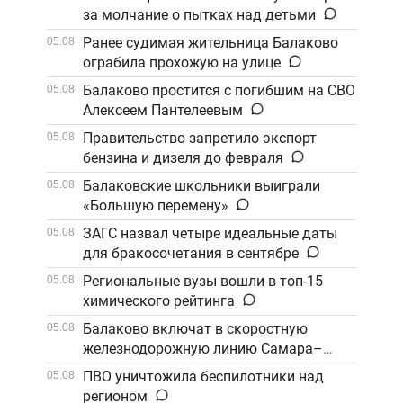
за молчание о пытках над детьми
Ранее судимая жительница Балаково
05.08
ограбила прохожую на улице
Балаково простится с погибшим на СВО
05.08
Алексеем Пантелеевым
Правительство запретило экспорт
05.08
бензина и дизеля до февраля
Балаковские школьники выиграли
05.08
«Большую перемену»
ЗАГС назвал четыре идеальные даты
05.08
для бракосочетания в сентябре
Региональные вузы вошли в топ-15
05.08
химического рейтинга
Балаково включат в скоростную
05.08
железнодорожную линию Самара–
Саратов
ПВО уничтожила беспилотники над
05.08
регионом