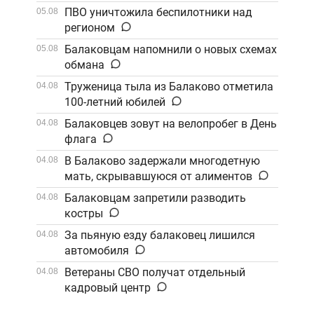
Саратов
ПВО уничтожила беспилотники над
05.08
регионом
Балаковцам напомнили о новых схемах
05.08
обмана
Труженица тыла из Балаково отметила
04.08
100-летний юбилей
Балаковцев зовут на велопробег в День
04.08
флага
В Балаково задержали многодетную
04.08
мать, скрывавшуюся от алиментов
Балаковцам запретили разводить
04.08
костры
За пьяную езду балаковец лишился
04.08
автомобиля
Ветераны СВО получат отдельный
04.08
кадровый центр