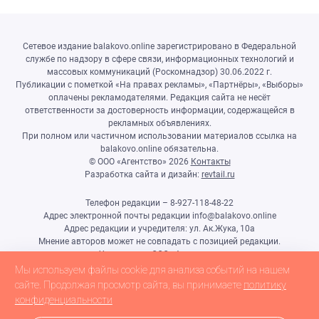
Сетевое издание balakovo.online зарегистрировано в Федеральной
службе по надзору в сфере связи, информационных технологий и
массовых коммуникаций (Роскомнадзор) 30.06.2022 г.
Публикации с пометкой «На правах рекламы», «Партнёры», «Выборы»
оплачены рекламодателями. Редакция сайта не несёт
ответственности за достоверность информации, содержащейся в
рекламных объявлениях.
При полном или частичном использовании материалов ссылка на
balakovo.online обязательна.
© ООО «Агентство»
2026
Контакты
Разработка сайта и дизайн:
revtail.ru
Телефон редакции – 8-927-118-48-22
Адрес электронной почты редакции info@balakovo.online
Адрес редакции и учредителя: ул. Ак.Жука, 10а
Мнение авторов может не совпадать с позицией редакции.
Учредитель: ООО «Агентство»
Гл.редактор Ивлиева Н.Н.
Мы используем файлы cookie для анализа событий на нашем
Настоящий ресурс может содержать материалы 18+
сайте. Продолжая просмотр сайта, вы принимаете
политику
конфиденциальности