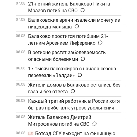
21-летний житель Балаково Никита
07.08
Мразов погиб на СВО
Балаковские врачи извлекли монету из
07.08
пищевода малыша
Балаково простится погибшим 21-
06.08
летним Арсением Лиференко
В регионе растет заболеваемость
06.08
опасными болезнями
17 тысяч пассажиров с начала сезона
06.08
перевезли «Валдаи»
Жители домов в Балаково остались без
06.08
газа и без ответа
Каждый третий работник в России хотя
06.08
бы раз прибегал к угрозе увольнения
Житель Балаково Дмитрий
06.08
Митрофанов погиб на СВО
Ботсад СГУ выходит на финишную
06.08