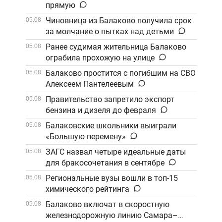
прямую
Чиновница из Балаково получила срок
05.08
за молчание о пытках над детьми
Ранее судимая жительница Балаково
05.08
ограбила прохожую на улице
Балаково простится с погибшим на СВО
05.08
Алексеем Пантелеевым
Правительство запретило экспорт
05.08
бензина и дизеля до февраля
Балаковские школьники выиграли
05.08
«Большую перемену»
ЗАГС назвал четыре идеальные даты
05.08
для бракосочетания в сентябре
Региональные вузы вошли в топ-15
05.08
химического рейтинга
Балаково включат в скоростную
05.08
железнодорожную линию Самара–