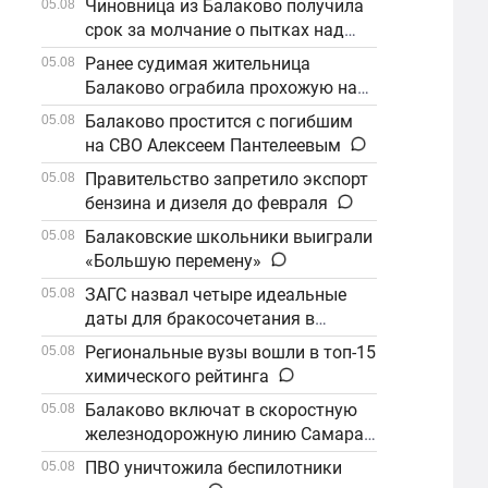
Чиновница из Балаково получила
05.08
срок за молчание о пытках над
детьми
Ранее судимая жительница
05.08
Балаково ограбила прохожую на
улице
Балаково простится с погибшим
05.08
на СВО Алексеем Пантелеевым
Правительство запретило экспорт
05.08
бензина и дизеля до февраля
Балаковские школьники выиграли
05.08
«Большую перемену»
ЗАГС назвал четыре идеальные
05.08
даты для бракосочетания в
сентябре
Региональные вузы вошли в топ-15
05.08
химического рейтинга
Балаково включат в скоростную
05.08
железнодорожную линию Самара–
Саратов
ПВО уничтожила беспилотники
05.08