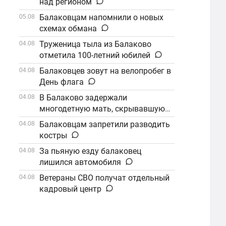
над регионом
Балаковцам напомнили о новых
05.08
схемах обмана
Труженица тыла из Балаково
04.08
отметила 100-летний юбилей
Балаковцев зовут на велопробег в
04.08
День флага
В Балаково задержали
04.08
многодетную мать, скрывавшуюся
от алиментов
Балаковцам запретили разводить
04.08
костры
За пьяную езду балаковец
04.08
лишился автомобиля
Ветераны СВО получат отдельный
04.08
кадровый центр