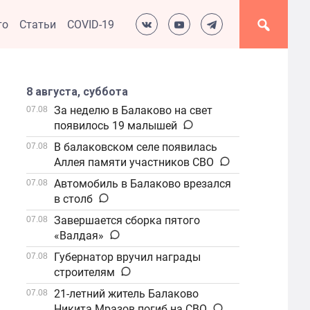
то
Статьи
COVID-19
8 августа, суббота
За неделю в Балаково на свет
07.08
появилось 19 малышей
В балаковском селе появилась
07.08
Аллея памяти участников СВО
Автомобиль в Балаково врезался
07.08
в столб
Завершается сборка пятого
07.08
«Валдая»
Губернатор вручил награды
07.08
строителям
21-летний житель Балаково
07.08
Никита Мразов погиб на СВО