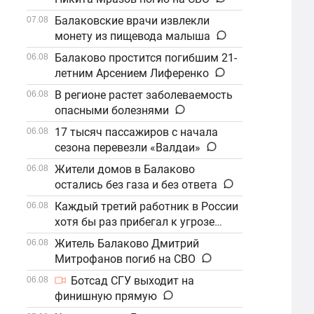
Балаковские врачи извлекли
07.08
монету из пищевода малыша
Балаково простится погибшим 21-
06.08
летним Арсением Лиференко
В регионе растет заболеваемость
06.08
опасными болезнями
17 тысяч пассажиров с начала
06.08
сезона перевезли «Валдаи»
Жители домов в Балаково
06.08
остались без газа и без ответа
Каждый третий работник в России
06.08
хотя бы раз прибегал к угрозе
увольнения
Житель Балаково Дмитрий
06.08
Митрофанов погиб на СВО
Ботсад СГУ выходит на
06.08
финишную прямую