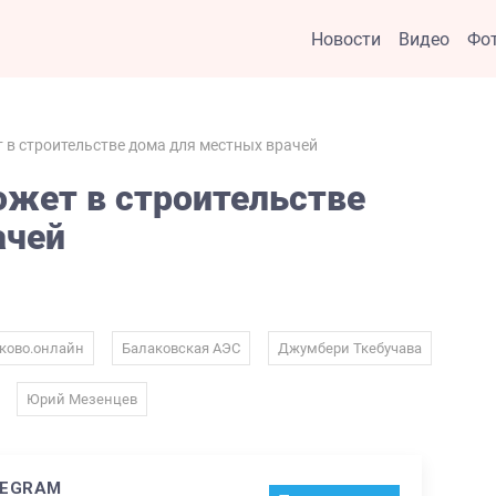
Новости
Видео
Фо
в строительстве дома для местных врачей
ожет в строительстве
ачей
,
,
,
ково.онлайн
Балаковская АЭС
Джумбери Ткебучава
,
Юрий Мезенцев
LEGRAM