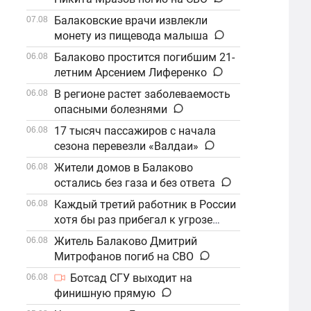
Балаковские врачи извлекли
07.08
монету из пищевода малыша
Балаково простится погибшим 21-
06.08
летним Арсением Лиференко
В регионе растет заболеваемость
06.08
опасными болезнями
17 тысяч пассажиров с начала
06.08
сезона перевезли «Валдаи»
Жители домов в Балаково
06.08
остались без газа и без ответа
Каждый третий работник в России
06.08
хотя бы раз прибегал к угрозе
увольнения
Житель Балаково Дмитрий
06.08
Митрофанов погиб на СВО
Ботсад СГУ выходит на
06.08
финишную прямую