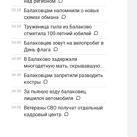
над регионом
Балаковцам напомнили о новых
05.08
схемах обмана
Труженица тыла из Балаково
04.08
отметила 100-летний юбилей
Балаковцев зовут на велопробег в
04.08
День флага
В Балаково задержали
04.08
многодетную мать, скрывавшуюся
от алиментов
Балаковцам запретили разводить
04.08
костры
За пьяную езду балаковец
04.08
лишился автомобиля
Ветераны СВО получат отдельный
04.08
кадровый центр