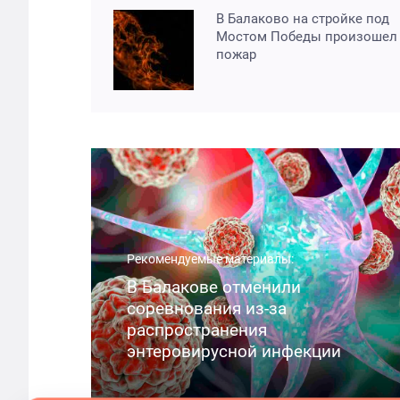
В Балаково на стройке под
Мостом Победы произошел
пожар
Рекомендуемые материалы:
В Балакове отменили
соревнования из-за
распространения
энтеровирусной инфекции