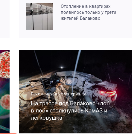
Отопление в квартирах
появилось только у трети
жителей Балаково
Рекомендуемые материалы:
На трассе под Балаково «лоб
в лоб» столкнулись КамАЗ и
легковушка