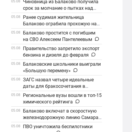
Чиновница из Балаково получила
05.08
срок за молчание о пытках над
детьми
Ранее судимая жительница
05.08
Балаково ограбила прохожую на
улице
Балаково простится с погибшим
05.08
на СВО Алексеем Пантелеевым
Правительство запретило экспорт
05.08
бензина и дизеля до февраля
Балаковские школьники выиграли
05.08
«Большую перемену»
ЗАГС назвал четыре идеальные
05.08
даты для бракосочетания в
сентябре
Региональные вузы вошли в топ-15
05.08
химического рейтинга
Балаково включат в скоростную
05.08
железнодорожную линию Самара–
Саратов
ПВО уничтожила беспилотники
05.08