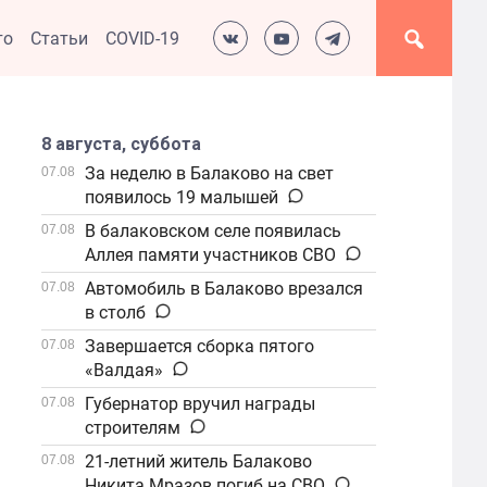
то
Статьи
COVID-19
8 августа, суббота
За неделю в Балаково на свет
07.08
появилось 19 малышей
В балаковском селе появилась
07.08
Аллея памяти участников СВО
Автомобиль в Балаково врезался
07.08
в столб
Завершается сборка пятого
07.08
«Валдая»
Губернатор вручил награды
07.08
строителям
21-летний житель Балаково
07.08
Никита Мразов погиб на СВО