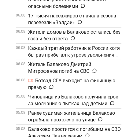
опасными болезнями
17 тысяч пассажиров с начала сезона
06.08
перевезли «Валдаи»
Жители домов в Балаково остались без
06.08
газа и без ответа
Каждый третий работник в России хотя
06.08
бы раз прибегал к угрозе увольнения
Житель Балаково Дмитрий
06.08
Митрофанов погиб на СВО
Ботсад СГУ выходит на финишную
06.08
прямую
Чиновница из Балаково получила срок
05.08
за молчание о пытках над детьми
Ранее судимая жительница Балаково
05.08
ограбила прохожую на улице
Балаково простится с погибшим на СВО
05.08
Алексеем Пантелеевым