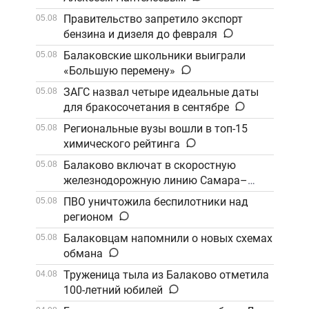
Правительство запретило экспорт
05.08
бензина и дизеля до февраля
Балаковские школьники выиграли
05.08
«Большую перемену»
ЗАГС назвал четыре идеальные даты
05.08
для бракосочетания в сентябре
Региональные вузы вошли в топ-15
05.08
химического рейтинга
Балаково включат в скоростную
05.08
железнодорожную линию Самара–
Саратов
ПВО уничтожила беспилотники над
05.08
регионом
Балаковцам напомнили о новых схемах
05.08
обмана
Труженица тыла из Балаково отметила
04.08
100-летний юбилей