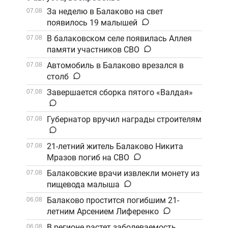
За неделю в Балаково на свет
07.08
появилось 19 малышей
В балаковском селе появилась Аллея
07.08
памяти участников СВО
Автомобиль в Балаково врезался в
07.08
столб
Завершается сборка пятого «Валдая»
07.08
Губернатор вручил награды строителям
07.08
21-летний житель Балаково Никита
07.08
Мразов погиб на СВО
Балаковские врачи извлекли монету из
07.08
пищевода малыша
Балаково простится погибшим 21-
06.08
летним Арсением Лиференко
В регионе растет заболеваемость
06.08