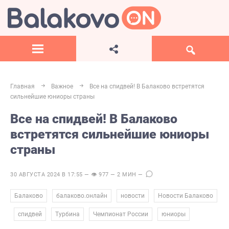
Главная
Важное
Все на спидвей! В Балаково встретятся
сильнейшие юниоры страны
Все на спидвей! В Балаково
встретятся сильнейшие юниоры
страны
30 АВГУСТА 2024 В 17:55 — 👁 977 — 2 МИН —
,
,
,
Балаково
балаково.онлайн
новости
Новости Балаково
,
,
,
,
спидвей
Турбина
Чемпионат России
юниоры