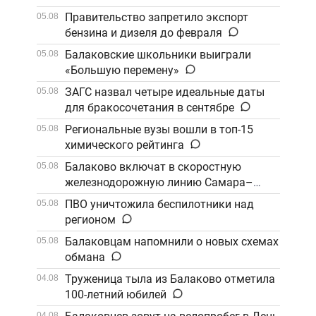
Правительство запретило экспорт
05.08
бензина и дизеля до февраля
Балаковские школьники выиграли
05.08
«Большую перемену»
ЗАГС назвал четыре идеальные даты
05.08
для бракосочетания в сентябре
Региональные вузы вошли в топ-15
05.08
химического рейтинга
Балаково включат в скоростную
05.08
железнодорожную линию Самара–
Саратов
ПВО уничтожила беспилотники над
05.08
регионом
Балаковцам напомнили о новых схемах
05.08
обмана
Труженица тыла из Балаково отметила
04.08
100-летний юбилей
04.08