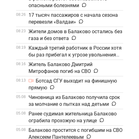
опасными болезнями
17 тысяч пассажиров с начала сезона
08:26
перевезли «Валдаи»
Жители домов в Балаково остались без
08:23
газа и без ответа
Каждый третий работник в России хотя
08:19
бы раз прибегал к угрозе увольнения
Житель Балаково Дмитрий
08:16
Митрофанов погиб на СВО
Ботсад СГУ выходит на финишную
08:13
прямую
Чиновница из Балаково получила срок
05.08
за молчание о пытках над детьми
Ранее судимая жительница Балаково
05.08
ограбила прохожую на улице
Балаково простится с погибшим на СВО
05.08
Алексеем Пантелеевым