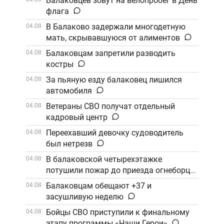
Балаковцев зовут на велопробег в День
флага
В Балаково задержали многодетную
04.08
мать, скрывавшуюся от алиментов
Балаковцам запретили разводить
04.08
костры
За пьяную езду балаковец лишился
04.08
автомобиля
Ветераны СВО получат отдельный
04.08
кадровый центр
Переехавший девочку судоводитель
04.08
был нетрезв
В балаковской четырехэтажке
04.08
потушили пожар до приезда огнеборцев
Балаковцам обещают +37 и
04.08
засушливую неделю
Бойцы СВО приступили к финальному
04.08
этапу программы «Наши Герои»