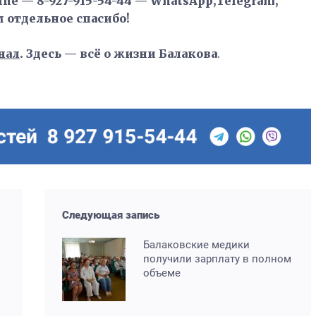
ne — 8-927-915-54-44 — WhatsApp,Telegram,
м отдельное спасибо!
нал
. Здесь — всё о жизни Балакова
.
Следующая запись
Балаковские медики
получили зарплату в полном
объеме