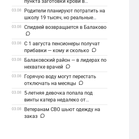
пункта заготовки крови в
Балаково
Родители планируют потратить на
03.08
школу 19 тысяч, но реальные
расходы выше
Спидвей возвращается в Балаково
03.08
С 1 августа пенсионеры получат
03.08
прибавки — кому и сколько
Балаковский район — в лидерах по
03.08
нехватке врачей
Горячую воду могут перестать
03.08
отключать на месяцы
5-летняя девочка попала под
03.08
винты катера недалеко от
Балаково
Ветеранам СВО шьют одежду на
03.08
заказ