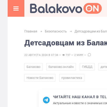
Главная
Безопасность
Детсадовцам из Ба
Детсадовцам из Бала
22 АВГУСТА 2024 В 07:34 — 👁 737 — 2 МИН —
,
,
,
Балаково
балаково.онлайн
ГИБДД
дети
,
Новости Балаково
провилактика
ЧИТАЙТЕ НАШ КАНАЛ В TE
Актуальные новости о значимых с