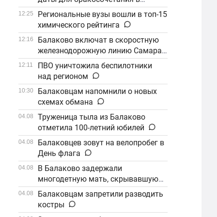
сентябре
Региональные вузы вошли в топ-15
12:25
химического рейтинга
Балаково включат в скоростную
12:16
железнодорожную линию Самара–
Саратов
ПВО уничтожила беспилотники
12:11
над регионом
Балаковцам напомнили о новых
10:30
схемах обмана
Труженица тыла из Балаково
04.08
отметила 100-летний юбилей
Балаковцев зовут на велопробег в
04.08
День флага
В Балаково задержали
04.08
многодетную мать, скрывавшуюся
от алиментов
Балаковцам запретили разводить
04.08
костры