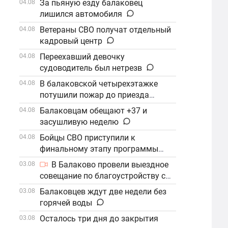
За пьяную езду балаковец
04.08
лишился автомобиля
Ветераны СВО получат отдельный
04.08
кадровый центр
Переехавший девочку
04.08
судоводитель был нетрезв
В балаковской четырехэтажке
04.08
потушили пожар до приезда
огнеборцев
Балаковцам обещают +37 и
04.08
засушливую неделю
Бойцы СВО приступили к
04.08
финальному этапу программы
«Наши Герои»
В Балаково провели выездное
03.08
совещание по благоустройству с
участием компании «ФосАгро»
Балаковцев ждут две недели без
03.08
горячей воды
Осталось три дня до закрытия
03.08