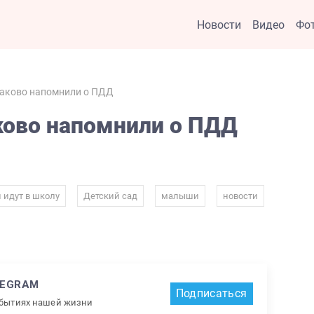
Новости
Видео
Фо
лаково напомнили о ПДД
ково напомнили о ПДД
,
,
,
,
 идут в школу
Детский сад
малыши
новости
LEGRAM
Подписаться
обытиях нашей жизни