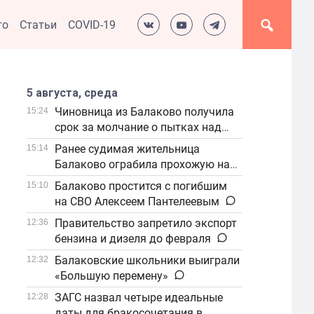
то
Статьи
COVID-19
5 августа, среда
Чиновница из Балаково получила
15:24
срок за молчание о пытках над
детьми
Ранее судимая жительница
15:14
Балаково ограбила прохожую на
улице
Балаково простится с погибшим
15:10
на СВО Алексеем Пантелеевым
Правительство запретило экспорт
12:36
бензина и дизеля до февраля
Балаковские школьники выиграли
12:32
«Большую перемену»
ЗАГС назвал четыре идеальные
12:28
даты для бракосочетания в