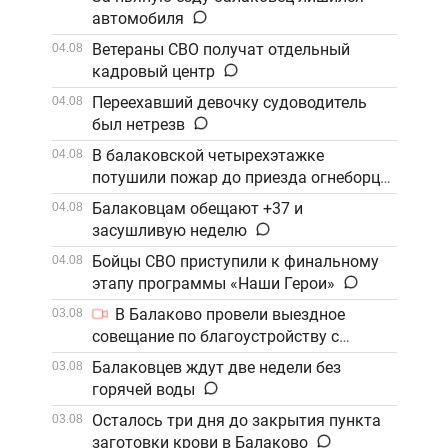
автомобиля
Ветераны СВО получат отдельный
04.08
кадровый центр
Переехавший девочку судоводитель
04.08
был нетрезв
В балаковской четырехэтажке
04.08
потушили пожар до приезда огнеборцев
Балаковцам обещают +37 и
04.08
засушливую неделю
Бойцы СВО приступили к финальному
04.08
этапу программы «Наши Герои»
В Балаково провели выездное
03.08
совещание по благоустройству с
участием компании «ФосАгро»
Балаковцев ждут две недели без
03.08
горячей воды
Осталось три дня до закрытия пункта
03.08
заготовки крови в Балаково