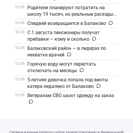
Родители планируют потратить на
03.08
школу 19 тысяч, но реальные расходы
выше
Спидвей возвращается в Балаково
03.08
С 1 августа пенсионеры получат
03.08
прибавки — кому и сколько
Балаковский район — в лидерах по
03.08
нехватке врачей
Горячую воду могут перестать
03.08
отключать на месяцы
5-летняя девочка попала под винты
03.08
катера недалеко от Балаково
Ветеранам СВО шьют одежду на заказ
03.08
Сетевое издание balakovo.online зарегистрировано в Федеральной