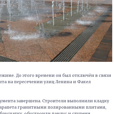
ежиме. До этого времени он был отключён в связи
та на пересечении улиц Ленина и Факел
умента завершена. Строители выполнили кладку
парапета гранитными полированными плитами,
русчатку, обустроили пандус и ступени.