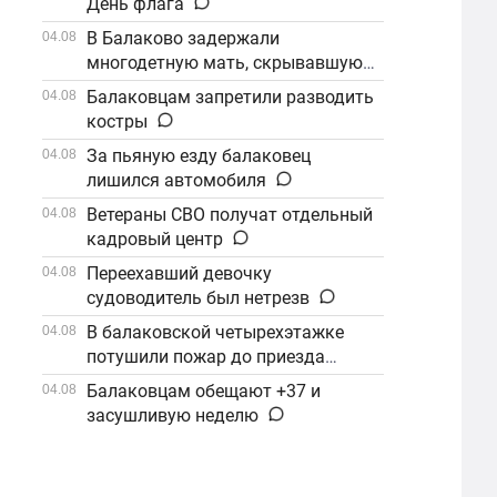
День флага
В Балаково задержали
04.08
многодетную мать, скрывавшуюся
от алиментов
Балаковцам запретили разводить
04.08
костры
За пьяную езду балаковец
04.08
лишился автомобиля
Ветераны СВО получат отдельный
04.08
кадровый центр
Переехавший девочку
04.08
судоводитель был нетрезв
В балаковской четырехэтажке
04.08
потушили пожар до приезда
огнеборцев
Балаковцам обещают +37 и
04.08
засушливую неделю