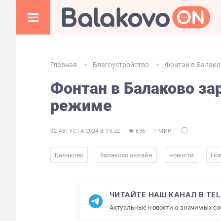
Главная
Благоустройство
Фонтан в Балако
Фонтан в Балаково за
режиме
02 АВГУСТА 2024 В 15:22 — 👁 696 — 1 МИН —
,
,
,
Балаково
балаково.онлайн
новости
Нов
ЧИТАЙТЕ НАШ КАНАЛ В TE
Актуальные новости о значимых с