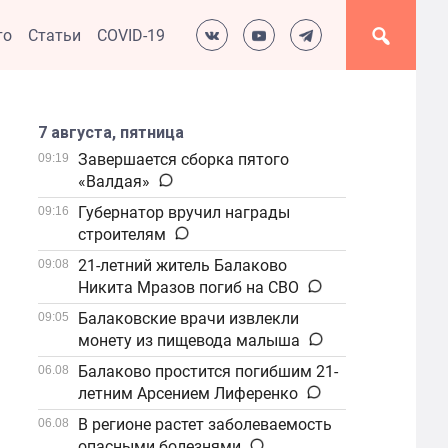
то
Статьи
COVID-19
7 августа, пятница
Завершается сборка пятого
09:19
«Валдая»
Губернатор вручил награды
09:16
строителям
21-летний житель Балаково
09:08
Никита Мразов погиб на СВО
Балаковские врачи извлекли
09:05
монету из пищевода малыша
Балаково простится погибшим 21-
06.08
летним Арсением Лиференко
В регионе растет заболеваемость
06.08
опасными болезнями