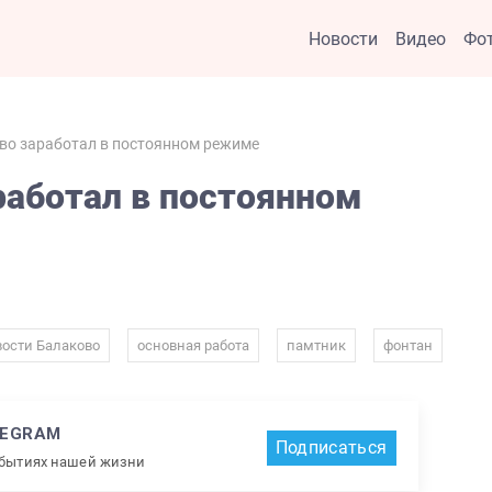
Новости
Видео
Фо
во заработал в постоянном режиме
работал в постоянном
,
,
,
ости Балаково
основная работа
памтник
фонтан
LEGRAM
Подписаться
обытиях нашей жизни