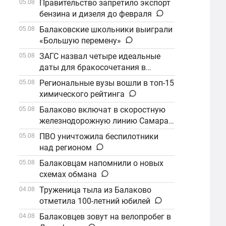
Правительство запретило экспорт
05.08
бензина и дизеля до февраля
Балаковские школьники выиграли
05.08
«Большую перемену»
ЗАГС назвал четыре идеальные
05.08
даты для бракосочетания в
сентябре
Региональные вузы вошли в топ-15
05.08
химического рейтинга
Балаково включат в скоростную
05.08
железнодорожную линию Самара–
Саратов
ПВО уничтожила беспилотники
05.08
над регионом
Балаковцам напомнили о новых
05.08
схемах обмана
Труженица тыла из Балаково
04.08
отметила 100-летний юбилей
Балаковцев зовут на велопробег в
04.08