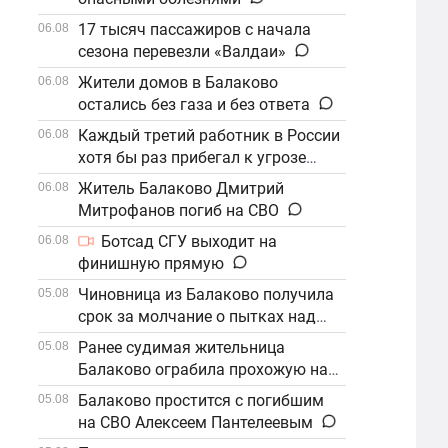
17 тысяч пассажиров с начала
06.08
сезона перевезли «Валдаи»
Жители домов в Балаково
06.08
остались без газа и без ответа
Каждый третий работник в России
06.08
хотя бы раз прибегал к угрозе
увольнения
Житель Балаково Дмитрий
06.08
Митрофанов погиб на СВО
Ботсад СГУ выходит на
06.08
финишную прямую
Чиновница из Балаково получила
05.08
срок за молчание о пытках над
детьми
Ранее судимая жительница
05.08
Балаково ограбила прохожую на
улице
Балаково простится с погибшим
05.08
на СВО Алексеем Пантелеевым