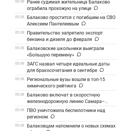
Ранее судимая жительница Балаково
05.08
ограбила прохожую на улице
Балаково простится с погибшим на СВО
05.08
Алексеем Пантелеевым
Правительство запретило экспорт
05.08
бензина и дизеля до февраля
Балаковские школьники выиграли
05.08
«Большую перемену»
ЗАГС назвал четыре идеальные даты
05.08
для бракосочетания в сентябре
Региональные вузы вошли в топ-15
05.08
химического рейтинга
Балаково включат в скоростную
05.08
железнодорожную линию Самара–
Саратов
ПВО уничтожила беспилотники над
05.08
регионом
Балаковцам напомнили о новых схемах
05.08