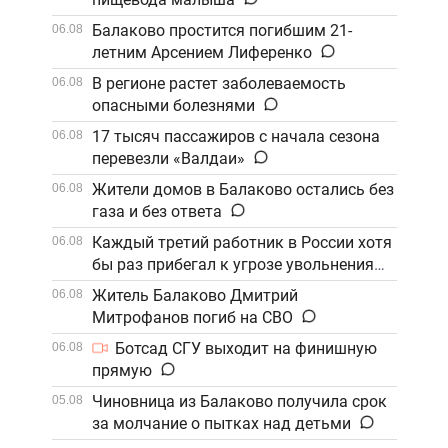
Балаково простится погибшим 21-
06.08
летним Арсением Лиференко
В регионе растет заболеваемость
06.08
опасными болезнями
17 тысяч пассажиров с начала сезона
06.08
перевезли «Валдаи»
Жители домов в Балаково остались без
06.08
газа и без ответа
Каждый третий работник в России хотя
06.08
бы раз прибегал к угрозе увольнения
Житель Балаково Дмитрий
06.08
Митрофанов погиб на СВО
Ботсад СГУ выходит на финишную
06.08
прямую
Чиновница из Балаково получила срок
05.08
за молчание о пытках над детьми