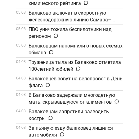
химического рейтинга
Балаково включат в скоростную
05.08
железнодорожную линию Самара–
Саратов
ПВО уничтожила беспилотники над
05.08
регионом
Балаковцам напомнили о новых схемах
05.08
обмана
Труженица тыла из Балаково отметила
04.08
100-летний юбилей
Балаковцев зовут на велопробег в День
04.08
флага
В Балаково задержали многодетную
04.08
мать, скрывавшуюся от алиментов
Балаковцам запретили разводить
04.08
костры
За пьяную езду балаковец лишился
04.08
автомобиля