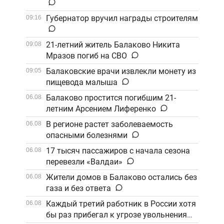
Губернатор вручил награды строителям
09:16
21-летний житель Балаково Никита
09:08
Мразов погиб на СВО
Балаковские врачи извлекли монету из
09:05
пищевода малыша
Балаково простится погибшим 21-
06.08
летним Арсением Лиференко
В регионе растет заболеваемость
06.08
опасными болезнями
17 тысяч пассажиров с начала сезона
06.08
перевезли «Валдаи»
Жители домов в Балаково остались без
06.08
газа и без ответа
Каждый третий работник в России хотя
06.08
бы раз прибегал к угрозе увольнения