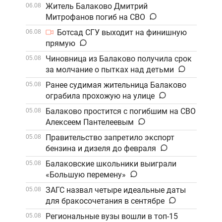
Житель Балаково Дмитрий
06.08
Митрофанов погиб на СВО
Ботсад СГУ выходит на финишную
06.08
прямую
Чиновница из Балаково получила срок
05.08
за молчание о пытках над детьми
Ранее судимая жительница Балаково
05.08
ограбила прохожую на улице
Балаково простится с погибшим на СВО
05.08
Алексеем Пантелеевым
Правительство запретило экспорт
05.08
бензина и дизеля до февраля
Балаковские школьники выиграли
05.08
«Большую перемену»
ЗАГС назвал четыре идеальные даты
05.08
для бракосочетания в сентябре
Региональные вузы вошли в топ-15
05.08